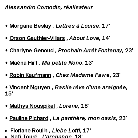
Alessandro Comodin, réalisateur
•
Morgane Beslay
, Lettres à Louise
, 17'
•
Orson Gauthier-Villars
,
About Love
, 14'
•
Charlyne Genoud
,
Prochain Arrêt Fontenay
, 23'
•
Maéna Hirt
,
Ma petite Nono
, 13'
•
Robin Kaufmann
,
Chez Madame Favre
, 23'
•
Vincent Nguyen
,
Basile rêve d'une araignée
,
15'
•
Mathys Nouspikel
,
Lorena
, 18'
•
Pauline Pichard
,
La panthère, mon oasis
, 23'
Floriane Roulin
,
Liebe Lotti
, 17'
Nafi Touré
,
L'archange
, 13'