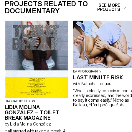
PROJECTS RELATED TO
SEE MORE
DOCUMENTARY
PROJECTS
BA PHOTOGRAPHY
LAST MINUTE RISK
with Natacha Lesueur
“What is clearly conceived can 
clearly expressed, and the wor
to say it come easily.” Nicholas
BA GRAPHIC DESIGN
Boileau, *L’art poétique*. As
LIDIA MOLINA
students embark on their final y
GONZÁLEZ – TOILET
of study at ECAL, with their
BREAK MAGAZINE
interests and methods taking
shape, this final project offers a
by Lidia Molina González
opportunity to challenge their o
It all started with taking a break. A