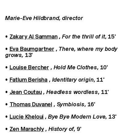
Marie-Eve Hildbrand, director
•
Zakary Al Samman
, For the thrill of it
, 15'
•
Eva Baumgartner
,
There, where my body
grows,
13'
•
Louise Bercher
,
Hold Me Clothes
, 10'
•
Fatlum Berisha
,
Identitary origin
, 11'
•
Jean Coutau
,
Headless wordless
, 11'
•
Thomas Duvanel
,
Symbiosis
, 16'
•
Lucie Kheloui
,
Bye Bye Modern Love
, 13'
•
Zen Marachly
,
History of
, 9'