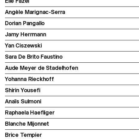
Elie Fazel
Angèle Marignac-Serra
Dorian Pangallo
Jamy Herrmann
Yan Ciszewski
Sara De Brito Faustino
Aude Meyer de Stadelhofen
Yohanna Rieckhoff
Shirin Yousefi
Anaïs Sulmoni
Raphaela Haefliger
Blanche Mijonnet
Brice Tempier