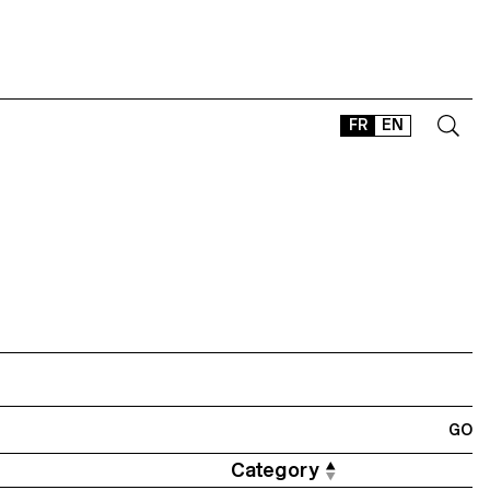
FR
EN
CONTACT
SHOP
TYPEFACES
OFFLINE-ONLINE
Instagram
Facebook
LinkedIn
Vimeo
Tikt
Category