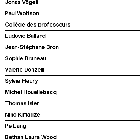
Jonas Vögeli
Paul Wolfson
Collège des professeurs
Ludovic Balland
Jean-Stéphane Bron
Sophie Bruneau
Valérie Donzelli
Sylvie Fleury
Michel Houellebecq
Thomas Isler
Nino Kirtadze
Pe Lang
Bethan Laura Wood