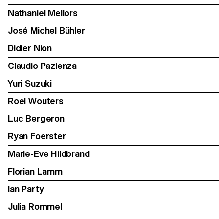
Nathaniel Mellors
José Michel Bühler
Didier Nion
Claudio Pazienza
Yuri Suzuki
Roel Wouters
Luc Bergeron
Ryan Foerster
Marie-Eve Hildbrand
Florian Lamm
Ian Party
Julia Rommel