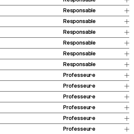
Responsable
Responsable
Responsable
Responsable
Responsable
Responsable
Professeur·e
Professeur·e
Professeur·e
Professeur·e
Professeur·e
Professeur·e