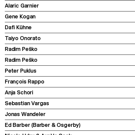
Alaric Garnier
Gene Kogan
Dafi Kühne
Taiyo Onorato
Radim Peško
Radim Peško
Peter Puklus
François Rappo
Anja Schori
Sebastian Vargas
Jonas Wandeler
Ed Barber (Barber & Osgerby)