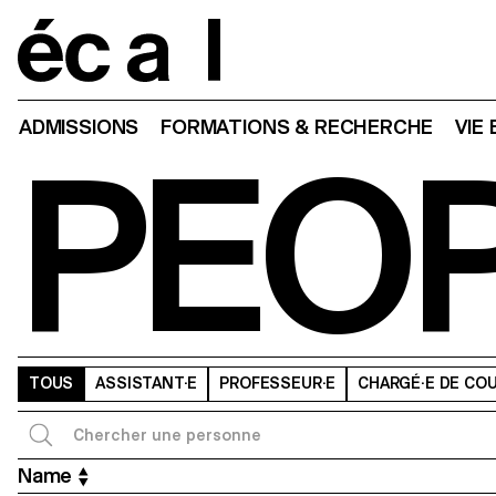
Home
ADMISSIONS
FORMATIONS & RECHERCHE
VIE
PEO
TOUS
ASSISTANT·E
PROFESSEUR·E
CHARGÉ·E DE CO
Name