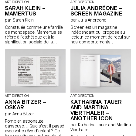
ART DIRECTION
ART DIRECTION
SARAH KLEIN –
JULIA ANDRÉONE –
MAMERTUS
SCREEN MAGAZINE
par Sarah Klein
par Julia Andréone
Constituée comme une famille
Screen est un magazine
de monospace, Mamertus se
indépendant qui propose au
réfère à l’esthétique et à la
lecteur ce moment de recul sur
signification sociale de la
nos comportements
machine à écrire. La police se
quotidiens par rapport aux
compose de trois coupes
écrans. Ce premier numéro se
interchangeables : serif regular,
concentre sur l’étude de la
serif bold et sans serif regular.
notion d’espace et sur les
En outre, quelques glyphes
transformations que l’écran y
alternatifs sortent de la grille
engendre. Des écrivains, des
rigide de monospace et offrent
photographes, des designers
une utilisation plus ludique de la
explorent le lien entre l’espace
police.
physique et l’espace virtuel ;
l’écran devient frontière, ou
interface. Ce projet fut une
ART DIRECTION
ART DIRECTION
bonne expérience pour
KATHARINA TAUER
ANNA BITZER –
comprendre toutes les étapes
AND MARTINA
OSKAR
de la création d’un magazine :
VIERTHALER –
par Anna Bitzer
de sa conception à sa
ANOTHER ICON
production.
Pompier, astronaute,
par Katharina Tauer and Martina
danseuse… Que s'est-il passé
Vierthaler
avec votre rêve d´enfant ? Ce
livre questionne les tenants et