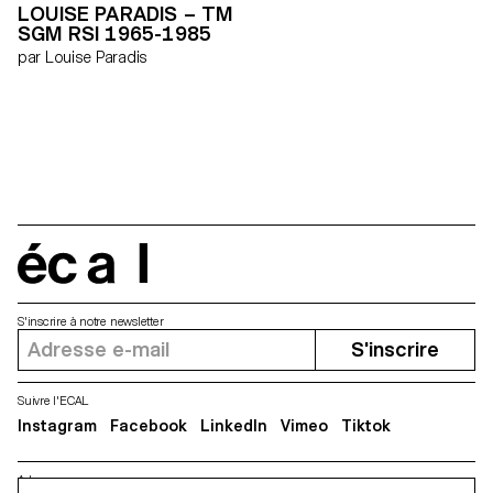
LOUISE PARADIS – TM
travail consiste en la
SGM RSI 1965-1985
construction de nos prises de
vue. Nous choisissons,
par Louise Paradis
agençons et mettons en scène
chaque élément participant à
l’image finale. Au final, nous
présentons une exploration
photographique en plusieurs
séquences narratives
comportant chacune une
identité propre et nouvelle. »
Matthieu Lavanchy & Jonas
Marguet
écal
S'inscrire à notre newsletter
S'inscrire
Suivre l'ECAL
Instagram
Facebook
LinkedIn
Vimeo
Tiktok
Adresse