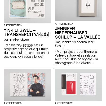
autoroutes à seize voies, à la
obstacle identitaire et culturel; il
manières de villes comme Los
est de nationalité
Angeles, et où il est fréquent de
espagnole. J'ai pris le parti de
rouler des heures pour aller
raconter ce trouble sous la
travailler dans l'émirat voisin.
forme d'un voyage onirique. Yo
Les voitures étant détaxées, la
soy de Las Vegas définit
ART DIRECTION
compétition pour avoir la plus
l'identité et la culture comme
ART DIRECTION
JENNIFER
incroyable fait rage et ce jusque
des constructions mentales
YIN-FEI GWEE –
dans les inscriptions des
NIEDERHAUSER
empiriques, une forme
TRANSVERCITY/跨城市
plaques d'immatriculation. La
d'histoire que l'on se crée, et
SCHLUP – LA VALLÉE
par Yin-Fei Gwee
voiture est une manière de
non comme des entités
par Jennifer Niederhauser
s'affirmer, de draguer, et bien
essentielles et immanentes. J'ai
Transvercity/ 跨城市 est un
Schlup
entendu d'afficher sa classe
tenté de construire un discours
projet typographique qui traite
sociale dans un monde où il
qui m'est propre à travers un
« Mon projet a pour thème la
du clash culturel entre orient et
est interdit d'approcher
langage composite et
Vallée de Joux et sa relation
occident. On essaie ici de
directement une femme et où
métaphorique afin de réifier et
avec l’industrie horlogère. J’ai
comprendre pourquoi nous
l'habit traditionnel, le dishdash
réinterpréter ces diverses
photographié les divers
sommes toujours à la
pour les hommes, l'abaya pour
visions de l'Espagne.
aspects de cet endroit, les ai
recherche d'exotisme. L'herbe
les femmes, est de rigueur. J'ai
montrés sous un angle
est-elle plus verte chez le
voulu documenter la soudaine
différent de celui dont on les
voisin? Transvercity explore le
modernisation des E.A.U. et sa
voit d’ordinaire. Les
phénomène de distance et sa
conséquence sur les culture
photographies sont
représentation abstraite. Pour
nomade et ornementale, qui
manipulées, retouchées et
ce faire, une police de
sont l'héritage ancestral propre
mises en scène pour créer une
caractère bilingue a été créée:
à ces pays. Entre désert et
réalité fabriquée et perturber le
Fexy Sans. La version latine est
Gotham City, Islam et pouvoir
spectateur. Présenté à côté
à casse unique et trouve son
d'achat.
d’un accrochage, ce projet
origine dans la hauteur fixe des
ART DIRECTION
ART DIRECTION
prend la forme d’un livre.
signes chinois.