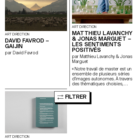
nombreuses interrogations sur
Vacheron forment ce premier
le monde du sport et de
numéro de Spheres. spheres-
l’olympisme…
publication.ch
ART DIRECTION
MATTHIEU LAVANCHY
ART DIRECTION
& JONAS MARGUET –
DAVID FAVROD –
LES SENTIMENTS
GAIJIN
POSITIVÉS
par David Favrod
par Matthieu Lavanchy & Jonas
Marguet
« Notre travail de master est un
ensemble de plusieurs séries
d’images autonomes. À travers
des thématiques choisies,
nous avons cherché à créer un
genre photographique
FILTRER
s’appuyant sur une diversité de
formes, de couleurs et de
matériaux. De manière
générale, le style des images
s’inspire de représentations
classiques relatives à l’art tout
en puisant certains code dans
la photographie commerciale.
ART DIRECTION
Une partie essentielle de notre