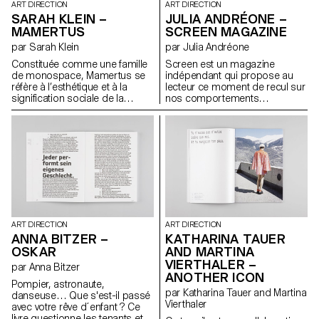
ART DIRECTION
ART DIRECTION
SARAH KLEIN –
JULIA ANDRÉONE –
MAMERTUS
SCREEN MAGAZINE
par Sarah Klein
par Julia Andréone
Constituée comme une famille
Screen est un magazine
de monospace, Mamertus se
indépendant qui propose au
réfère à l’esthétique et à la
lecteur ce moment de recul sur
signification sociale de la
nos comportements
machine à écrire. La police se
quotidiens par rapport aux
compose de trois coupes
écrans. Ce premier numéro se
interchangeables : serif regular,
concentre sur l’étude de la
serif bold et sans serif regular.
notion d’espace et sur les
En outre, quelques glyphes
transformations que l’écran y
alternatifs sortent de la grille
engendre. Des écrivains, des
rigide de monospace et offrent
photographes, des designers
une utilisation plus ludique de la
explorent le lien entre l’espace
police.
physique et l’espace virtuel ;
l’écran devient frontière, ou
interface. Ce projet fut une
ART DIRECTION
ART DIRECTION
bonne expérience pour
KATHARINA TAUER
ANNA BITZER –
comprendre toutes les étapes
AND MARTINA
OSKAR
de la création d’un magazine :
VIERTHALER –
par Anna Bitzer
de sa conception à sa
ANOTHER ICON
production.
Pompier, astronaute,
par Katharina Tauer and Martina
danseuse… Que s'est-il passé
Vierthaler
avec votre rêve d´enfant ? Ce
livre questionne les tenants et