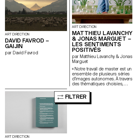
nombreuses interrogations sur
Vacheron forment ce premier
le monde du sport et de
numéro de Spheres. spheres-
l’olympisme…
publication.ch
ART DIRECTION
MATTHIEU LAVANCHY
ART DIRECTION
& JONAS MARGUET –
DAVID FAVROD –
LES SENTIMENTS
GAIJIN
POSITIVÉS
par David Favrod
par Matthieu Lavanchy & Jonas
Marguet
« Notre travail de master est un
ensemble de plusieurs séries
d’images autonomes. À travers
des thématiques choisies,
nous avons cherché à créer un
genre photographique
FILTRER
s’appuyant sur une diversité de
formes, de couleurs et de
matériaux. De manière
générale, le style des images
s’inspire de représentations
classiques relatives à l’art tout
en puisant certains code dans
la photographie commerciale.
ART DIRECTION
Une partie essentielle de notre