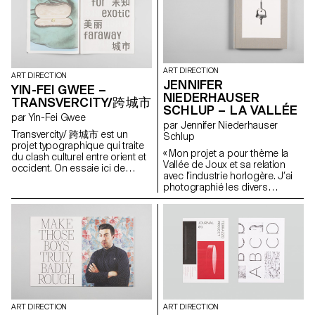
autoroutes à seize voies, à la
obstacle identitaire et culturel; il
manières de villes comme Los
est de nationalité
Angeles, et où il est fréquent de
espagnole. J'ai pris le parti de
rouler des heures pour aller
raconter ce trouble sous la
travailler dans l'émirat voisin.
forme d'un voyage onirique. Yo
Les voitures étant détaxées, la
soy de Las Vegas définit
ART DIRECTION
compétition pour avoir la plus
l'identité et la culture comme
ART DIRECTION
JENNIFER
incroyable fait rage et ce jusque
des constructions mentales
YIN-FEI GWEE –
dans les inscriptions des
NIEDERHAUSER
empiriques, une forme
TRANSVERCITY/跨城市
plaques d'immatriculation. La
d'histoire que l'on se crée, et
SCHLUP – LA VALLÉE
par Yin-Fei Gwee
voiture est une manière de
non comme des entités
par Jennifer Niederhauser
s'affirmer, de draguer, et bien
essentielles et immanentes. J'ai
Transvercity/ 跨城市 est un
Schlup
entendu d'afficher sa classe
tenté de construire un discours
projet typographique qui traite
sociale dans un monde où il
qui m'est propre à travers un
« Mon projet a pour thème la
du clash culturel entre orient et
est interdit d'approcher
langage composite et
Vallée de Joux et sa relation
occident. On essaie ici de
directement une femme et où
métaphorique afin de réifier et
avec l’industrie horlogère. J’ai
comprendre pourquoi nous
l'habit traditionnel, le dishdash
réinterpréter ces diverses
photographié les divers
sommes toujours à la
pour les hommes, l'abaya pour
visions de l'Espagne.
aspects de cet endroit, les ai
recherche d'exotisme. L'herbe
les femmes, est de rigueur. J'ai
montrés sous un angle
est-elle plus verte chez le
voulu documenter la soudaine
différent de celui dont on les
voisin? Transvercity explore le
modernisation des E.A.U. et sa
voit d’ordinaire. Les
phénomène de distance et sa
conséquence sur les culture
photographies sont
représentation abstraite. Pour
nomade et ornementale, qui
manipulées, retouchées et
ce faire, une police de
sont l'héritage ancestral propre
mises en scène pour créer une
caractère bilingue a été créée:
à ces pays. Entre désert et
réalité fabriquée et perturber le
Fexy Sans. La version latine est
Gotham City, Islam et pouvoir
spectateur. Présenté à côté
à casse unique et trouve son
d'achat.
d’un accrochage, ce projet
origine dans la hauteur fixe des
ART DIRECTION
ART DIRECTION
prend la forme d’un livre.
signes chinois.