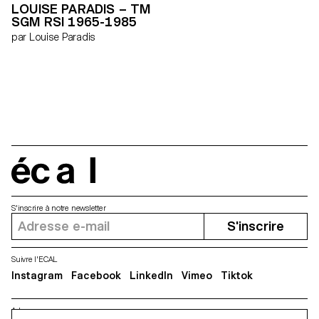
LOUISE PARADIS – TM
travail consiste en la
SGM RSI 1965-1985
construction de nos prises de
vue. Nous choisissons,
par Louise Paradis
agençons et mettons en scène
chaque élément participant à
l’image finale. Au final, nous
présentons une exploration
photographique en plusieurs
séquences narratives
comportant chacune une
identité propre et nouvelle. »
Matthieu Lavanchy & Jonas
Marguet
écal
S'inscrire à notre newsletter
S'inscrire
Suivre l'ECAL
Instagram
Facebook
LinkedIn
Vimeo
Tiktok
Adresse