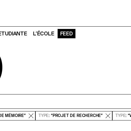
 ETUDIANTE
L’ÉCOLE
FEED
D
 DE MÉMOIRE”
TYPE
: “PROJET DE RECHERCHE”
TYPE
: 