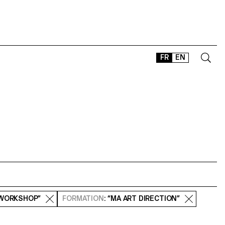
FR
EN
CONTACT
SHOP
TYPEFACES
OFFLINE-ONLINE
Instagram
Facebook
LinkedIn
Vimeo
Tikt
“WORKSHOP”
FORMATION
: “MA ART DIRECTION”