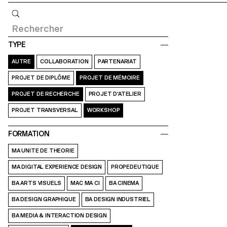
Requête
TYPE
AUTRE
COLLABORATION
PARTENARIAT
PROJET DE DIPLÔME
PROJET DE MÉMOIRE
PROJET DE RECHERCHE
PROJET D’ATELIER
PROJET TRANSVERSAL
WORKSHOP
FORMATION
MA UNITE DE THEORIE
MA DIGITAL EXPERIENCE DESIGN
PROPEDEUTIQUE
BA ARTS VISUELS
MAC MA CI
BA CINEMA
BA DESIGN GRAPHIQUE
BA DESIGN INDUSTRIEL
BA MEDIA & INTERACTION DESIGN