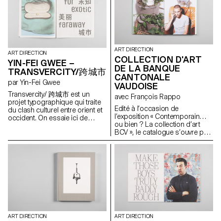
autoroutes à seize voies, à la
obstacle identitaire et culturel; il
manières de villes comme Los
est de nationalité
Angeles, et où il est fréquent de
espagnole. J'ai pris le parti de
rouler des heures pour aller
raconter ce trouble sous la
travailler dans l'émirat voisin.
forme d'un voyage onirique. Yo
Les voitures étant détaxées, la
soy de Las Vegas définit
ART DIRECTION
compétition pour avoir la plus
l'identité et la culture comme
ART DIRECTION
COLLECTION D'ART
incroyable fait rage et ce jusque
des constructions mentales
YIN-FEI GWEE –
dans les inscriptions des
DE LA BANQUE
empiriques, une forme
TRANSVERCITY/跨城市
plaques d'immatriculation. La
d'histoire que l'on se crée, et
CANTONALE
par Yin-Fei Gwee
voiture est une manière de
non comme des entités
VAUDOISE
s'affirmer, de draguer, et bien
essentielles et immanentes. J'ai
Transvercity/ 跨城市 est un
avec François Rappo
entendu d'afficher sa classe
tenté de construire un discours
projet typographique qui traite
sociale dans un monde où il
qui m'est propre à travers un
Edité à l’occasion de
du clash culturel entre orient et
est interdit d'approcher
langage composite et
l’exposition « Contemporain…
occident. On essaie ici de
directement une femme et où
métaphorique afin de réifier et
ou bien ? La collection d’art
comprendre pourquoi nous
l'habit traditionnel, le dishdash
réinterpréter ces diverses
BCV », le catalogue s’ouvre par
sommes toujours à la
pour les hommes, l'abaya pour
visions de l'Espagne.
un essai photographique, sorte
recherche d'exotisme. L'herbe
les femmes, est de rigueur. J'ai
de film introductif, prélude à la
est-elle plus verte chez le
voulu documenter la soudaine
présentation des oeuvres. Il
voisin? Transvercity explore le
modernisation des E.A.U. et sa
propose un regard sur la
phénomène de distance et sa
conséquence sur les culture
collection d'art BCV, acteur
représentation abstraite. Pour
nomade et ornementale, qui
majeur de la scène artistique
ce faire, une police de
sont l'héritage ancestral propre
vaudoise, et montre ses
caractère bilingue a été créée:
à ces pays. Entre désert et
relations privilégiées avec les
Fexy Sans. La version latine est
Gotham City, Islam et pouvoir
artistes et leurs projets, en
à casse unique et trouve son
d'achat.
cette année 2012. Grâce à l'oeil
origine dans la hauteur fixe des
ART DIRECTION
ART DIRECTION
des photographes Michal
signes chinois.