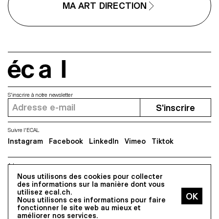
MA ART DIRECTION
manière différente.
l’espace m’a permis d’avoir de
nouvelles idées de composition
Le procédé technique, les objet
la lumière, chaque pièce
nécessite d’être adaptée
entièrement afin de mettre en
valeur le studio.
écal
S'inscrire à notre newsletter
S'inscrire
Suivre l'ECAL
Instagram
Facebook
LinkedIn
Vimeo
Tiktok
Adresse
Nous utilisons des cookies pour collecter
5, avenue du Temple, CH-1020 Renens
des informations sur la manière dont vous
utilisez ecal.ch.
Nous utilisons ces informations pour faire
Tous droits réservés @2026
fonctionner le site web au mieux et
Contact
Impressum
Hub
Presse
améliorer nos services.