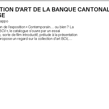
TION D'ART DE LA BANQUE CANTONA
SE
s Rappo
ion de l’exposition « Contemporain… ou bien ? La
 BCV », le catalogue s’ouvre par un essai
sorte de film introductif, prélude à la présentation
propose un regard sur la collection d'art BCV,
e la scène artistique vaudoise, et montre ses
giées avec les artistes et leurs projets, en cette
ce à l'oeil des photographes Michal Florence
e Simon-Vermot, étudiantes du Master Art
CAL/Ecole cantonale d’art de Lausanne, le lecteur
ouvrir les oeuvres dans des contextes inhabituels,
liers, de la rencontre avec les artistes, aux
 espaces de la banque ; des lieux de leur
leur fabrication, à leur statut d’objet d’art et de
sai visuel offre un aperçu unique sur la création
le Canton de Vaud et sur le soutien actif de la BCV.
si, par son contenu et par le regard des
e référence et un éclairage sur la vie d’artiste ici
Outre les deux photographes, le design graphique
n du catalogue bénéficient du travail de Simon
rina Tauer, également étudiants du Master Art
 que de l’implication de François Rappo,
projet pour le Master Art Direction, Anouk