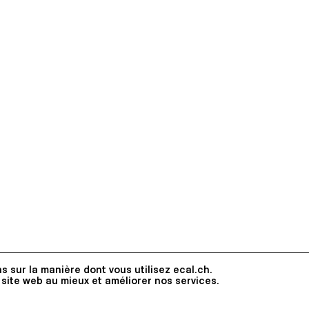
erov, photographe et intervenante, Robert Huber,
sistant, et Alexis Georgacopoulos, directeur de
nt de vue graphique, l’ouvrage repose sur trois
aux. En premier lieu, on retrouve le déroulé de
 qu’il est présenté dans l’exposition. Le second
de dans un système qui permet de traduire et de
e à l'échelle des oeuvres. Quant au dernier, il met
seau artistique vaudois par le biais de divers jalons.
imé sur un papier nature, distinct du corps du
est lui imprimé sur papier couché, donnant plus de
il aux oeuvres de la collection.
s sur la manière dont vous utilisez ecal.ch.
 site web au mieux et améliorer nos services.