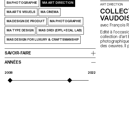
BA PHOTOGRAPHIE
MA ART DIRECTION
ART DIRECTION
COLLEC
MA ARTS VISUELS
MA CINEMA
VAUDOI
MA DESIGN DE PRODUIT
MA PHOTOGRAPHIE
avec Françoi
MA TYPE DESIGN
MAS DRDI (EPFL+ECAL LAB)
Edité à l’occas
collection d’art
MAS DESIGN FOR LUXURY & CRAFTSMANSHIP
photographique, 
des oeuvres. Il 
acteur majeur d
SAVOIR-FAIRE
relations privilé
année 2012. Grâ
ANNÉES
Schorro et Prun
Direction de l’E
2008
2022
est invité à déc
qui vont des ate
cimaises et aux
conception et de 
collection. L’es
artistique dans 
Il constitue ain
photographes, un
et maintenant. 
et la réalisatio
Ladoux et Katha
Direction, ainsi
responsable du 