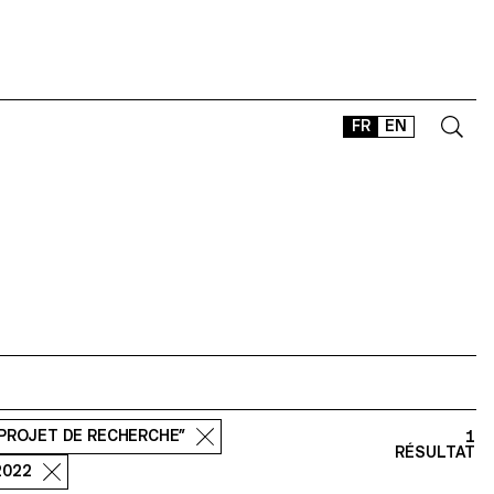
FR
EN
CONTACT
SHOP
TYPEFACES
OFFLINE-ONLINE
Instagram
Facebook
LinkedIn
Vimeo
Tikt
“PROJET DE RECHERCHE”
1
RÉSULTAT
 2022