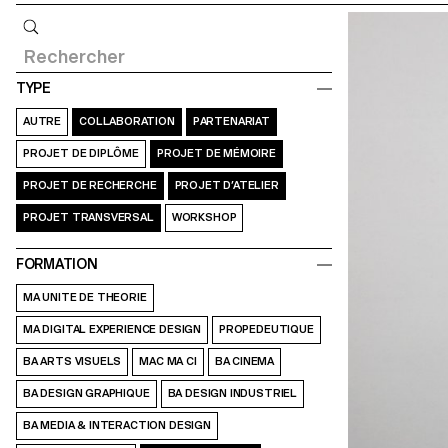
Requête
TYPE
AUTRE
COLLABORATION
PARTENARIAT
PROJET DE DIPLÔME
PROJET DE MÉMOIRE
PROJET DE RECHERCHE
PROJET D’ATELIER
PROJET TRANSVERSAL
WORKSHOP
FORMATION
MA UNITE DE THEORIE
MA DIGITAL EXPERIENCE DESIGN
PROPEDEUTIQUE
BA ARTS VISUELS
MAC MA CI
BA CINEMA
BA DESIGN GRAPHIQUE
BA DESIGN INDUSTRIEL
BA MEDIA & INTERACTION DESIGN