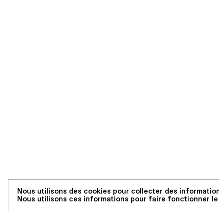
Schneider-Dulgu
graphiste et as
l’ECAL. D’un poi
concepts princip
l’accrochage tel
point fort rési
respecter la mis
en lumière le ré
L’essai est impr
catalogue, qui 
force et de déta
Nous utilisons des cookies pour collecter des information
Nous utilisons ces informations pour faire fonctionner le