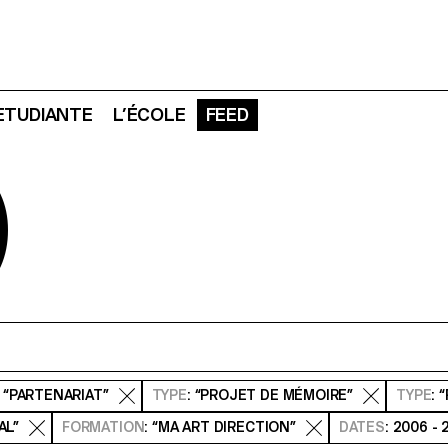
 ETUDIANTE
L’ÉCOLE
FEED
D
: “PARTENARIAT”
TYPE
: “PROJET DE MÉMOIRE”
TYPE
: 
AL”
FORMATION
: “MA ART DIRECTION”
DATES
: 2006 -