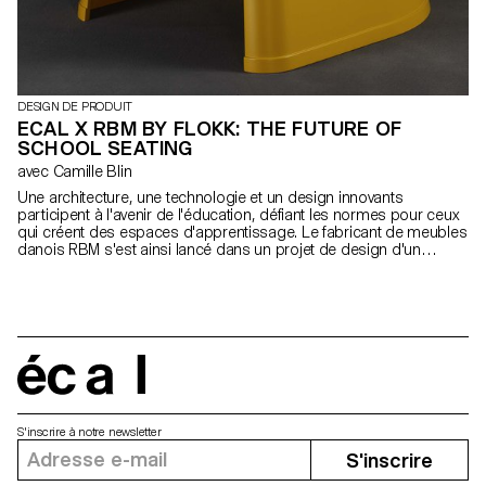
DESIGN DE PRODUIT
ECAL X RBM BY FLOKK: THE FUTURE OF
SCHOOL SEATING
avec Camille Blin
Une architecture, une technologie et un design innovants
participent à l'avenir de l'éducation, défiant les normes pour ceux
qui créent des espaces d'apprentissage. Le fabricant de meubles
danois RBM s'est ainsi lancé dans un projet de design d'un
semestre avec des étudiants de l'ECAL. «Quel défi pour les
étudiants: collaborer avec une marque importante afin de créer
des expériences du futur en se servant de leurs expériences du
passé! Back to school and to the future! » explique Alexis
Georgacopoulos, directeur de l'ECAL. Basé sur le titre, The Future
of School Seating, les étudiants de 1re année en Master Design
de Produit ont travaillé avec le responsable du programme et
écal
designer Camille Blin, assisté de Margo Clavier, pour explorer des
alternatives à la chaise d'école traditionnelle utilisée aujourd'hui, en
particulier pour les enfants âgés de 6 à 12 ans. Une sélection des
S'inscrire à notre newsletter
concepts imaginés sera exposée exclusivement à la Stockholm
S'inscrire
Design Week. «Nous avons demandé aux étudiants de l'ECAL de
réinventer la chaise d'école traditionnelle et de concevoir un