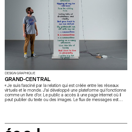
DESIGN GRAPHIQUE
GRAND-CENTRAL
« Je suis fasciné par la relation qui est créée entre les réseaux
virtuels et le monde. J'ai développé une plateforme qui fonctionne
comme un livre d'or. Le public a accès à une page internet où il
peut publier du texte ou des images. Le flux de messages est
imprimé en temps-réel sur un grand plotter qui utilise un long
rouleau de papier. Ces dernières années je suis devenu très
intéressé par l'usage créatif des technologies permises par les
outils de prorotypage rapide. Je pense qu'il est important de
garder un certain contrôle sur notre environnement de travail, c'est
pourquoi j'essaie d'adapter mes propres outils pour chaque