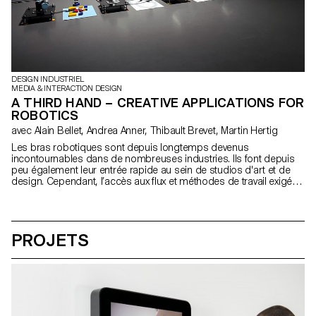
DESIGN INDUSTRIEL
MEDIA & INTERACTION DESIGN
A THIRD HAND – CREATIVE APPLICATIONS FOR
ROBOTICS
avec Alain Bellet, Andrea Anner, Thibault Brevet, Martin Hertig
Les bras robotiques sont depuis longtemps devenus
incontournables dans de nombreuses industries. Ils font depuis
peu également leur entrée rapide au sein de studios d'art et de
design. Cependant, l’accès aux flux et méthodes de travail exigés
par ces machines reste difficile et cela notamment en raison d'un
manque évident de ressources de référence adaptées à cette
communauté. Il en va de même au sein des écoles d’art et de
design qui investissent de plus en plus souvent dans ce type
PROJETS
d’équipement sans pour autant avoir les ressources pour les
exploiter. Ce projet de recherche se base sur des cas d’étude
appliqués pour explorer et définir un ensemble de méthodes de
travail exemplaires, capables d'informer et d'inspirer les futurs
utilisateurs.