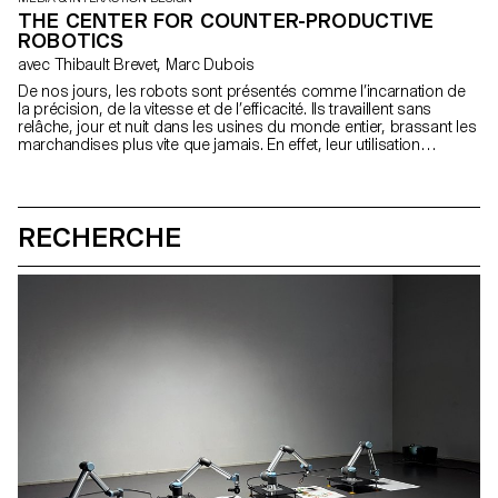
THE CENTER FOR COUNTER-PRODUCTIVE
ROBOTICS
avec Thibault Brevet, Marc Dubois
De nos jours, les robots sont présentés comme l’incarnation de
la précision, de la vitesse et de l’efficacité. Ils travaillent sans
relâche, jour et nuit dans les usines du monde entier, brassant les
marchandises plus vite que jamais. En effet, leur utilisation
pratique se limite principalement aux logiques capitalistes qui
attendent un retour sur investissement, ou aux logiques
académiques qui attendent des publications. Le « Center for
Counter-Productive Robotics » est un îlot où ces préoccupations
RECHERCHE
sont écartées et où les robots sont délibérément perçus avec
l’échec, la paresse et la maladresse en tête. De cette façon, le
centre développe une approche plus humaine de la robotique.