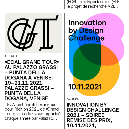
typefaces.ch
(ECAL) et d'ingénieur·e·s (EPFL),
le projet de recherche AIZI
propose une base de données
unique de caractères chinois -
composée de 93 876 entrées
- afin d'aider les typographes à
dessiner des caractères
chinois: www.aizi.ch
AUTRES
«ECAL GRAND TOUR»
AU PALAZZO GRASSI
– PUNTA DELLA
DOGANA À VENISE,
19–21.11.2021,
PALAZZO GRASSI –
PUNTA DELLA
DOGANA, VENISE
AUTRES
INNOVATION BY
L'ECAL est l’institution invitée
DESIGN CHALLENGE
pour l’édition 2021 de «Grand
Tour», le rendez-vous organisé
2021 – SOIRÉE
chaque année par Palazzo
REMISE DES PRIX,
Grassi – Punta della Dogana à
10.11.2021,
Venise.