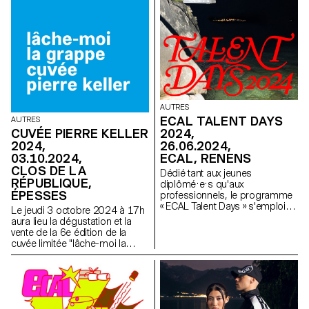
AUTRES
ECAL TALENT DAYS
AUTRES
2024,
CUVÉE PIERRE KELLER
26.06.2024,
2024,
ECAL, RENENS
03.10.2024,
CLOS DE LA
Dédié tant aux jeunes
RÉPUBLIQUE,
diplômé·e·s qu'aux
ÉPESSES
professionnels, le programme
« ECAL Talent Days » s'emploie
Le jeudi 3 octobre 2024 à 17h
à construire des ponts entre
aura lieu la dégustation et la
formation et vie active en offrant
vente de la 6e édition de la
la possibilité de tisser des liens.
cuvée limitée "lâche-moi la
grappe".