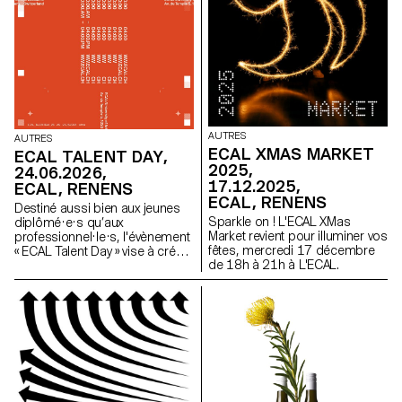
AUTRES
AUTRES
ECAL XMAS MARKET
ECAL TALENT DAY,
2025,
24.06.2026,
17.12.2025,
ECAL, RENENS
ECAL, RENENS
Destiné aussi bien aux jeunes
Sparkle on ! L'ECAL XMas
diplômé·e·s qu’aux
Market revient pour illuminer vos
professionnel·le·s, l'évènement
fêtes, mercredi 17 décembre
« ECAL Talent Day » vise à créer
de 18h à 21h à L'ECAL.
des passerelles entre le monde
académique et le milieu
professionnel, en offrant des
opportunités de rencontres et
de connexions.