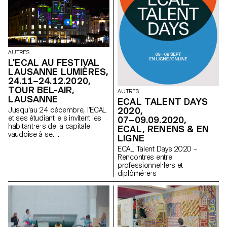
AUTRES
L'ECAL AU FESTIVAL
LAUSANNE LUMIÈRES,
24.11–24.12.2020,
TOUR BEL-AIR,
AUTRES
LAUSANNE
ECAL TALENT DAYS
2020,
Jusqu'au 24 décembre, l’ECAL
et ses étudiant·e·s invitent les
07–09.09.2020,
habitant·e·s de la capitale
ECAL, RENENS & EN
vaudoise à se
LIGNE
détendre, respirer, danser ou
ECAL Talent Days 2020 –
encore voyager par le biais de
Rencontres entre
compositions visuelles
professionnel·le·s et
diffusées sur l’iconique tour
diplômé·e·s
Bel-Air, servant pour l’occasion
de phare dans la ville.