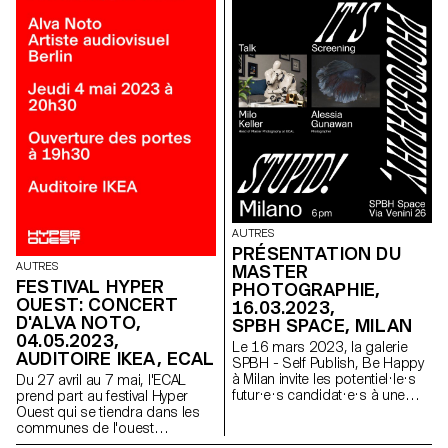
AUTRES
PRÉSENTATION DU
AUTRES
MASTER
FESTIVAL HYPER
PHOTOGRAPHIE,
OUEST: CONCERT
16.03.2023,
D'ALVA NOTO,
SPBH SPACE, MILAN
04.05.2023,
Le 16 mars 2023, la galerie
AUDITOIRE IKEA, ECAL
SPBH - Self Publish, Be Happy
à Milan invite les potentiel·le·s
Du 27 avril au 7 mai, l'ECAL
futur·e·s candidat·e·s à une
prend part au festival Hyper
présentation du Master
Ouest qui se tiendra dans les
Photographie par Milo Keller
communes de l'ouest
responsable du département
lausannois et ouvre ses portes