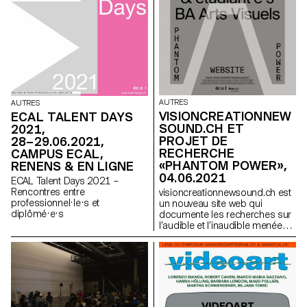
AUTRES
AUTRES
VISIONCREATIONNEW
ECAL TALENT DAYS
SOUND.CH ET
2021,
PROJET DE
28–29.06.2021,
RECHERCHE
CAMPUS ECAL,
«PHANTOM POWER»,
RENENS & EN LIGNE
04.06.2021
ECAL Talent Days 2021 –
Rencontres entre
visioncreationnewsound.ch est
professionnel·le·s et
un nouveau site web qui
diplômé·e·s
documente les recherches sur
l’audible et l’inaudible menées
par le Bachelor Arts Visuels de
l’ECAL.