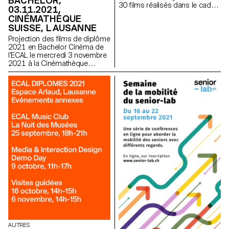
BACHELOR,
30 films réalisés dans le cadre
03.11.2021,
du Bachelor Cinéma seront
CINÉMATHÈQUE
diffusés chaque samedi
SUISSE, LAUSANNE
pendant huit mois sur
www.letemps.ch
Projection des films de diplôme
2021 en Bachelor Cinéma de
l’ECAL le mercredi 3 novembre
2021 à la Cinémathèque
suisse en présence des
étudiant·e·s.
AUTRES