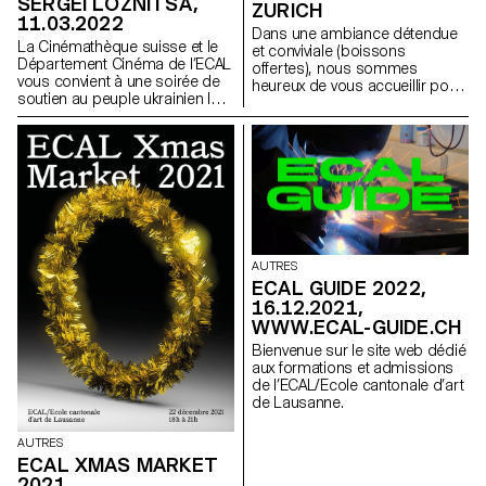
SERGEI LOZNITSA,
ZURICH
11.03.2022
Dans une ambiance détendue
La Cinémathèque suisse et le
et conviviale (boissons
Département Cinéma de l’ECAL
offertes), nous sommes
vous convient à une soirée de
heureux de vous accueillir pour
soutien au peuple ukrainien le
des portfolio reviews -
vendredi 11 mars à 19h à
n'oubliez pas d'apporter vos
l'ECAL.
dossiers - et de répondre à
toutes vos questions relatives à
certains de nos Masters.
AUTRES
ECAL GUIDE 2022,
16.12.2021,
WWW.ECAL-GUIDE.CH
Bienvenue sur le site web dédié
aux formations et admissions
de l’ECAL/Ecole cantonale d’art
de Lausanne.
AUTRES
ECAL XMAS MARKET
2021,