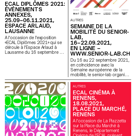
ECAL DIPLÔMES 2021:
ÉVÉNEMENTS
ANNEXES,
25.09–06.11.2021,
AUTRES
ESPACE ARLAUD,
SEMAINE DE LA
LAUSANNE
MOBILITÉ DU SENIOR-
LAB,
A l'occasion de l'exposition
16–22.09.2021,
«ECAL Diplômes 2021» qui se
déroule à l'Espace Arlaud à
EN LIGNE –
Lausanne du 16 septembre au
WWW.SENIOR-LAB.CH
7 novembre, l'ECAL présente
Du 16 au 22 septembre 2021,
un programme d’activités
en coïncidence avec la
variées telles que des visites
Semaine européenne de la
guidées, des performances et
mobilité, le senior-lab organise
plus encore.
une série de conférences en
ligne pour aborder la
AUTRES
thématique de la mobilité des
ECAL CINÉMA À
seniors de différents points de
RENENS,
vue.
18.08.2021,
PLACE DU MARCHÉ,
RENENS
A l'occasion de La Piazzetta
sur la Place du Marché à
Renens, le Département
Cinéma de l'ECAL présente