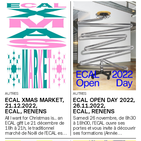
photographie, suivie d'une
pour le concert de l’artiste
projection de la photographe et
allemand Alva Noto.
alumni Alessia Gunawan.
AUTRES
AUTRES
ECAL XMAS MARKET,
ECAL OPEN DAY 2022,
21.12.2022,
26.11.2022,
ECAL, RENENS
ECAL, RENENS
All I want for Christmas is... an
Samedi 26 novembre, de 8h30
ECAL gift! Le 21 décembre de
à 18h00, l’ECAL ouvre ses
18h à 21h, le traditionnel
portes et vous invite à découvrir
marché de Noël de l’ECAL est
ses formations (Année
de retour.
Propédeutique, Bachelor,