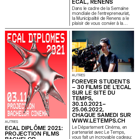
ECAL, RENENS
Dans le cadre de la Semaine
mondiale de l’entrepreneuriat,
la Municipalité de Renens a le
plaisir de vous convier à la
soirée de remise des prix
d’Innovation by Design
Challenge.
AUTRES
FOREVER STUDENTS
– 30 FILMS DE L'ECAL
SUR LE SITE DU
TEMPS,
30.10.2021–
25.06.2022,
CHAQUE SAMEDI SUR
WWW.LETEMPS.CH
AUTRES
Le Département Cinéma, en
ECAL DIPLÔME 2021:
partenariat avec Le Temps,
PROJECTION FILMS
vous fait un incroyable cadeau: