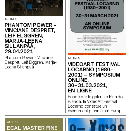
AUTRES
PHANTOM POWER -
VINCIANE DESPRET,
LEIF ELGGREN,
MARJA-LEENA
SILLANPÄÄ,
29.04.2021
Phantom Power - Vinciane
AUTRES
Despret, Leif Elggren, Marja-
VIDEOART FESTIVAL
Leena Sillanpää
LOCARNO (1980–
2001) – SYMPOSIUM
ONLINE,
30–31.03.2021,
EN LIGNE
Fondé par le galeriste Rinaldo
Bianda, le VideoArt Festival
Locarno constitue un
événement pionnier en Europe
dans la présentation et la
théorisation de l’art vidéo.
AUTRES
ECAL MASTER FINE