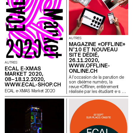
AUTRES
MAGAZINE «OFFLINE»
N°10 ET NOUVEAU
SITE DÉDIÉ,
26.11.2020,
AUTRES
WWW.OFFLINE-
ECAL E-XMAS
ONLINE.CH
MARKET 2020,
A l’occasion de la parution de
08–18.12.2020,
son dixième numéro, la
WWW.ECAL-SHOP.CH
revue «Offline», entièrement
ECAL e-XMAS Market 2020
réalisée par les étudiant·e·s de
l’ECAL, vous donne désormais
également rendez-vous online
grâce à son double digital.