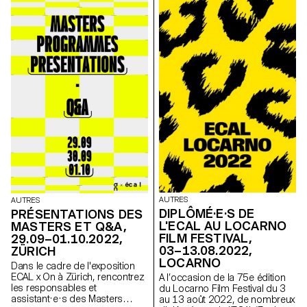
Master, Master of Advanced
Studies, Formation Continue)
par des présentations
orientées sur les programmes
et les perspectives
professionnelles.
AUTRES
AUTRES
DIPLÔMÉ·E·S DE
PRÉSENTATIONS DES
L'ECAL AU LOCARNO
MASTERS ET Q&A,
FILM FESTIVAL,
29.09–01.10.2022,
03–13.08.2022,
ZÜRICH
LOCARNO
Dans le cadre de l'exposition
ECAL x On à Zürich, rencontrez
A l’occasion de la 75e édition
les responsables et
du Locarno Film Festival du 3
assistant·e·s des Masters
au 13 août 2022, de nombreux