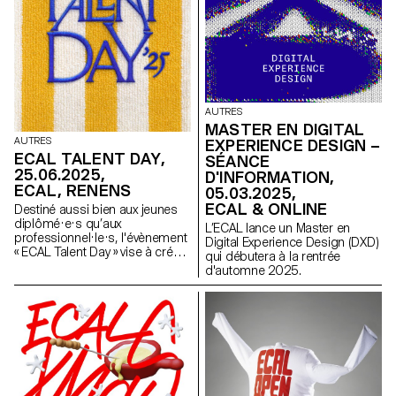
AUTRES
MASTER EN DIGITAL
AUTRES
EXPERIENCE DESIGN –
ECAL TALENT DAY,
SÉANCE
25.06.2025,
D'INFORMATION,
ECAL, RENENS
05.03.2025,
ECAL & ONLINE
Destiné aussi bien aux jeunes
diplômé·e·s qu’aux
L’ECAL lance un Master en
professionnel·le·s, l'évènement
Digital Experience Design (DXD)
« ECAL Talent Day » vise à créer
qui débutera à la rentrée
des passerelles entre le monde
d'automne 2025.
académique et le milieu
professionnel, en offrant des
opportunités de rencontres et
de connexions.