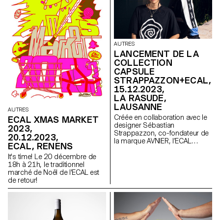
AUTRES
LANCEMENT DE LA
COLLECTION
CAPSULE
STRAPPAZZON+ECAL,
15.12.2023,
LA RASUDE,
LAUSANNE
AUTRES
Créée en collaboration avec le
ECAL XMAS MARKET
designer Sébastian
2023,
Strappazzon, co-fondateur de
20.12.2023,
la marque AVNIER, l’ECAL
ECAL, RENENS
dévoile l'ensemble de sa
It's time! Le 20 décembre de
collection capsule en édition
18h à 21h, le traditionnel
limitée lors d'une soirée à La
marché de Noël de l'ECAL est
Rasude le 15 décembre 2023
de retour!
à 19h !