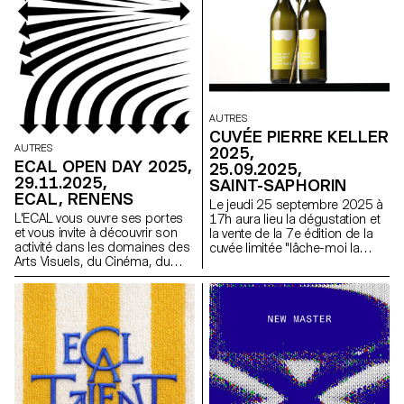
AUTRES
CUVÉE PIERRE KELLER
AUTRES
2025,
ECAL OPEN DAY 2025,
25.09.2025,
29.11.2025,
SAINT-SAPHORIN
ECAL, RENENS
Le jeudi 25 septembre 2025 à
L'ECAL vous ouvre ses portes
17h aura lieu la dégustation et
et vous invite à découvrir son
la vente de la 7e édition de la
activité dans les domaines des
cuvée limitée "lâche-moi la
Arts Visuels, du Cinéma, du
grappe" à la Vinothèque du
Design Industriel, du Design
Château de Glérolles.
Graphique, du Design Digital et
de la Photographie.