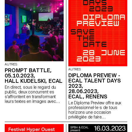
AUTRES
PROMPT BATTLE,
AUTRES
DIPLOMA PREVIEW -
05.10.2023,
ECAL TALENT DAYS
HALL KUDELSKI, ECAL
2023,
En direct, sous le regard du
28.06.2023,
public, deux concurrent·es
ECAL, RENENS
s'affrontent en transformant
leurs textes en images avec
Le Diploma Preview offre aux
des logiciels d'intelligence
professionnel·le·s de tous
artificielle. Surprises au rendez-
horizons une occasion
vous !
privilégiée de faire
connaissance avec notre
nouvelle génération de
diplômé·e·s.