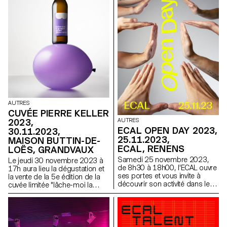
AUTRES
CUVÉE PIERRE KELLER
AUTRES
2023,
ECAL OPEN DAY 2023,
30.11.2023,
25.11.2023,
MAISON BUTTIN-DE-
ECAL, RENENS
LOËS, GRANDVAUX
Samedi 25 novembre 2023,
Le jeudi 30 novembre 2023 à
de 8h30 à 18h00, l'ECAL ouvre
17h aura lieu la dégustation et
ses portes et vous invite à
la vente de la 5e édition de la
découvrir son activité dans les
cuvée limitée "lâche-moi la
domaines des Arts Visuels, du
grappe".
Cinéma, du Design Industriel,
du Design Graphique, du Media
& Interaction Design et de la
Photographie.