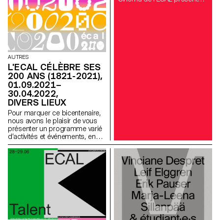
quatre films réalisés par des
diplômé·e·s du Bachelor
Cinéma et du Master Cinéma
ECAL/HEAD. Entrée libre!
AUTRES
L'ECAL CÉLÈBRE SES
200 ANS (1821-2021),
01.09.2021–
30.04.2022,
DIVERS LIEUX
Pour marquer ce bicentenaire,
nous avons le plaisir de vous
présenter un programme varié
d’activités et événements, en
Suisse et à l’international,
mettant en lumière les enjeux et
thèmes contemporains chers
aux différentes disciplines de
l’ECAL et proposant ainsi une
réflexion sur la contribution des
arts et du design à la société.