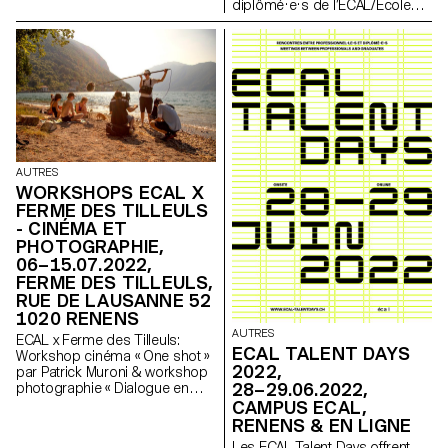
Design de Produit,
diplômé·e·s de l’ECAL/Ecole
Photographie et Type Design.
cantonale d’art de Lausanne
seront à l’honneur
AUTRES
WORKSHOPS ECAL X
FERME DES TILLEULS
- CINÉMA ET
PHOTOGRAPHIE,
06–15.07.2022,
FERME DES TILLEULS,
RUE DE LAUSANNE 52
1020 RENENS
AUTRES
ECAL x Ferme des Tilleuls:
ECAL TALENT DAYS
Workshop cinéma « One shot »
2022,
par Patrick Muroni & workshop
28–29.06.2022,
photographie « Dialogue en
images » par Margot Sparkes
CAMPUS ECAL,
RENENS & EN LIGNE
Les ECAL Talent Days offrent