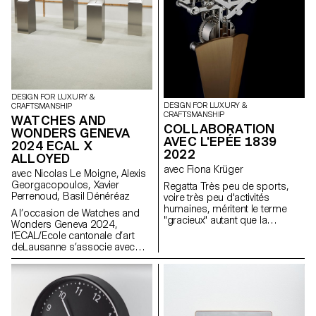
DESIGN FOR LUXURY &
DESIGN FOR LUXURY &
CRAFTSMANSHIP
CRAFTSMANSHIP
WATCHES AND
COLLABORATION
WONDERS GENEVA
AVEC L'EPÉE 1839
2024 ECAL X
2022
ALLOYED
avec Fiona Krüger
avec Nicolas Le Moigne, Alexis
Georgacopoulos, Xavier
Regatta Très peu de sports,
Perrenoud, Basil Dénéréaz
voire très peu d'activités
humaines, méritent le terme
A l’occasion de Watches and
"gracieux" autant que la
Wonders Geneva 2024,
pratique de l’aviron. Les
l’ECAL/Ecole cantonale d’art
longues embarcations
deLausanne s’associe avec
profilées qui coupent l'eau
Alloyed, entreprise experte
comme un stiletto et laissent à
dans les technologies
peine une ondulation comptent
d’impression enmétal, et
parmi les formes les plus
présente une collection
élégantes de déplacement
originale de bracelets de
humain sur terre. Ce sentiment
montres. Dessinés par