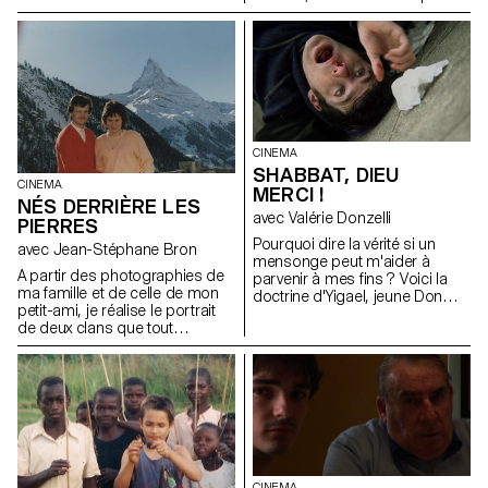
Dans la chambre qu’elles
partagent, Sissi se prépare
pour son concours de
gymnastique et Victoria fait
défiler les garçons...
CINEMA
SHABBAT, DIEU
CINEMA
MERCI !
NÉS DERRIÈRE LES
avec Valérie Donzelli
PIERRES
Pourquoi dire la vérité si un
avec Jean-Stéphane Bron
mensonge peut m'aider à
A partir des photographies de
parvenir à mes fins ? Voici la
ma famille et de celle de mon
doctrine d'Yigael, jeune Don
petit-ami, je réalise le portrait
Juan d'une cité qui oublie trop
de deux clans que tout
souvent que le mensonge est
oppose. Et entre les deux: moi.
un art.
CINEMA