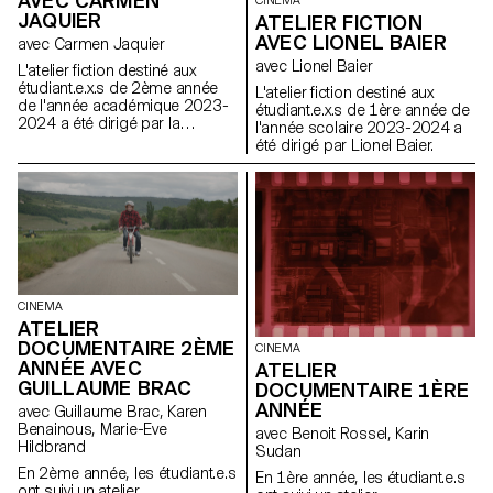
AVEC CARMEN
CINEMA
JAQUIER
ATELIER FICTION
AVEC LIONEL BAIER
avec Carmen Jaquier
avec Lionel Baier
L'atelier fiction destiné aux
étudiant.e.x.s de 2ème année
L'atelier fiction destiné aux
de l'année académique 2023-
étudiant.e.x.s de 1ère année de
2024 a été dirigé par la
l'année scolaire 2023-2024 a
réalisatrice suisse Carmen
été dirigé par Lionel Baier.
Jaquier.
CINEMA
ATELIER
DOCUMENTAIRE 2ÈME
CINEMA
ANNÉE AVEC
ATELIER
GUILLAUME BRAC
DOCUMENTAIRE 1ÈRE
ANNÉE
avec Guillaume Brac, Karen
Benainous, Marie-Eve
avec Benoit Rossel, Karin
Hildbrand
Sudan
En 2ème année, les étudiant.e.s
En 1ère année, les étudiant.e.s
ont suivi un atelier