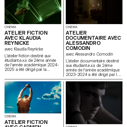
CINEMA
CINEMA
ATELIER FICTION
ATELIER
AVEC KLAUDIA
DOCUMENTAIRE AVEC
REYNICKE
ALESSANDRO
COMODIN
avec Klaudia Reynicke
avec Alessandro Comodin
L'atelier fiction destiné aux
étudiant.e.x.s de 2ème année
L'atelier documentaire destiné
de l'année académique 2024-
aux étudiant.e.x.s de 2ème
2025 a été dirigé par la
année de l'année académique
réalisatrice helvético-péruvienne
2023-2024 a été dirigé par le
Klaudia Reynicke.
réalisateur franco-italien
Alessandro Comodin.
CINEMA
ATELIER FICTION