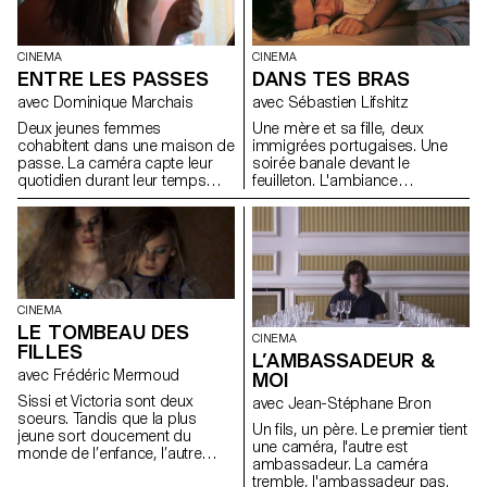
CINEMA
CINEMA
ENTRE LES PASSES
DANS TES BRAS
avec Dominique Marchais
avec Sébastien Lifshitz
Deux jeunes femmes
Une mère et sa fille, deux
cohabitent dans une maison de
immigrées portugaises. Une
passe. La caméra capte leur
soirée banale devant le
quotidien durant leur temps
feuilleton. L'ambiance
libre.
chaleureuse devient étouffante.
CINEMA
LE TOMBEAU DES
CINEMA
FILLES
L’AMBASSADEUR &
avec Frédéric Mermoud
MOI
Sissi et Victoria sont deux
avec Jean-Stéphane Bron
soeurs. Tandis que la plus
Un fils, un père. Le premier tient
jeune sort doucement du
une caméra, l'autre est
monde de l’enfance, l’autre
ambassadeur. La caméra
essaie en vain d’être grande.
tremble, l'ambassadeur pas.