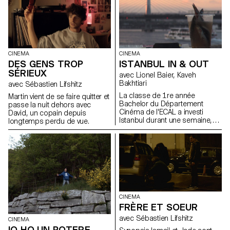
cours de chant, un maître tente
de hisser le niveau de ses
élèves vers l’audible. Entre la
lutte chamanique du
professeur et les corps fébriles
des adolescents, un territoire
CINEMA
CINEMA
inaccessible devient possible.
DES GENS TROP
ISTANBUL IN & OUT
Les souffles archaïques se font
SÉRIEUX
harmonie, Robert Schumann
avec Lionel Baier, Kaveh
n’est alors plus une simple
Bakhtiari
avec Sébastien Lifshitz
évocation mais une invocation
La classe de 1re année
Martin vient de se faire quitter et
par des adolescents en
Bachelor du Département
passe la nuit dehors avec
mutation, captifs entre deux
Cinéma de l'ECAL a investi
David, un copain depuis
mondes. Kaveh Bakhtiari
Istanbul durant une semaine,
longtemps perdu de vue.
Répétition sur Swissfilms.ch
accompagné-e-s par le
réalisateur Kaveh Bakhtiari.
CINEMA
FRÈRE ET SOEUR
avec Sébastien Lifshitz
CINEMA
IO HO UN POTERE