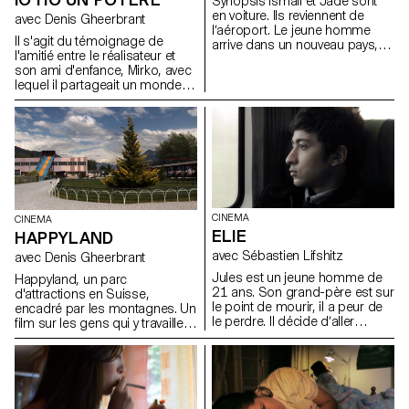
Synopsis Ismail et Jade sont
en voiture. Ils reviennent de
avec Denis Gheerbrant
lʼaéroport. Le jeune homme
Il s'agit du témoignage de
arrive dans un nouveau pays, la
l'amitié entre le réalisateur et
Suisse, alors que Jade y est
son ami d'enfance, Mirko, avec
installée depuis deux mois.
lequel il partageait un monde
fantastique constitué par des
jouets Playmobil, à l'âge
d'environ dix ans.
CINEMA
CINEMA
ELIE
HAPPYLAND
avec Sébastien Lifshitz
avec Denis Gheerbrant
Jules est un jeune homme de
Happyland, un parc
21 ans. Son grand-père est sur
d'attractions en Suisse,
le point de mourir, il a peur de
encadré par les montagnes. Un
le perdre. Il décide dʼaller
film sur les gens qui y travaillent,
chercher le Rabbin que son
deux femmes, l'une jeune,
grand-père a bien connu. A
l'autre moins.
travers ce voyage, Jules
sʼémancipe et fait le deuil de
son grand-père.