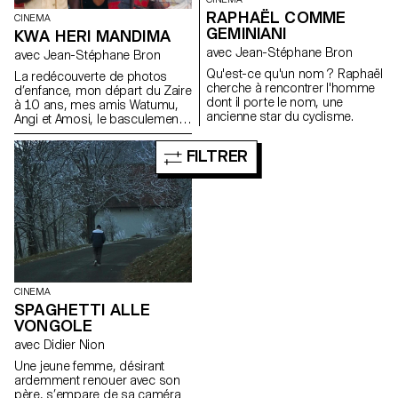
RAPHAËL COMME
CINEMA
GEMINIANI
KWA HERI MANDIMA
avec Jean-Stéphane Bron
avec Jean-Stéphane Bron
Qu'est-ce qu'un nom ? Raphaël
La redécouverte de photos
cherche à rencontrer l'homme
d’enfance, mon départ du Zaire
dont il porte le nom, une
à 10 ans, mes amis Watumu,
ancienne star du cyclisme.
Angi et Amosi, le basculement
d’une culture à l’autre, identité,
souvenirs et archives...
FILTRER
CINEMA
SPAGHETTI ALLE
VONGOLE
avec Didier Nion
Une jeune femme, désirant
ardemment renouer avec son
père, s’empare de sa caméra