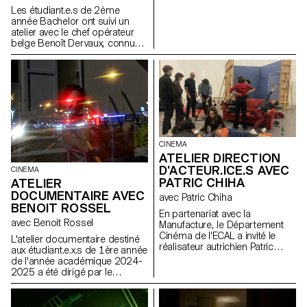
Viera de Andrade, Zélia Zanone
Les étudiant.e.s de 2ème
année Bachelor ont suivi un
atelier avec le chef opérateur
belge Benoît Dervaux, connu
pour son travail sur les films
des frères Dardenne. Il a
notamment signé l'image des
films suisses Laissez-moi de
Maxime Rappaz (2023) et À
bras-le-corps de Marie-Elsa
Sgualdo (2025).
CINEMA
ATELIER DIRECTION
D'ACTEUR.ICE.S AVEC
CINEMA
PATRIC CHIHA
ATELIER
DOCUMENTAIRE AVEC
avec Patric Chiha
BENOIT ROSSEL
En partenariat avec la
avec Benoit Rossel
Manufacture, le Département
Cinéma de l'ECAL a invité le
L'atelier documentaire destiné
réalisateur autrichien Patric
aux étudiant.e.x.s de 1ère année
Chiha pour un atelier de
de l'année académique 2024-
direction d'acteur.ice.s aux
2025 a été dirigé par le
étudiant.e.s de 3ème année.
réalisateur franco-suisse
Benoit Rossel.