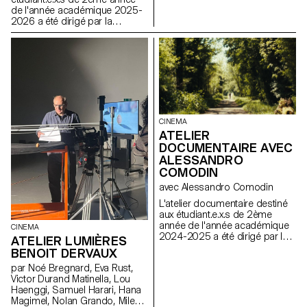
Cinéma et en Design Industriel
de l'année académique 2025-
2026 a été dirigé par la
réalisatrice suisse Marie-Elsa
Sgualdo.
CINEMA
ATELIER
DOCUMENTAIRE AVEC
ALESSANDRO
COMODIN
avec Alessandro Comodin
L'atelier documentaire destiné
aux étudiant.e.x.s de 2ème
année de l'année académique
CINEMA
2024-2025 a été dirigé par le
ATELIER LUMIÈRES
réalisateur franco-italien
BENOIT DERVAUX
Alessandro Comodin.
par Noé Bregnard, Eva Rust,
Victor Durand Matinella, Lou
Haenggi, Samuel Harari, Hana
Magimel, Nolan Grando, Mileny