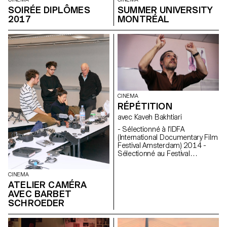
SOIRÉE DIPLÔMES
SUMMER UNIVERSITY
2017
MONTRÉAL
CINEMA
RÉPÉTITION
avec Kaveh Bakhtiari
- Sélectionné à l’IDFA
(International Documentary Film
Festival Amsterdam) 2014 -
Sélectionné au Festival
International du Court-métrage
de Clermont-Ferrand 2015
CINEMA
Synopsis Un professeur de
ATELIER CAMÉRA
chant, une classe de collège au
AVEC BARBET
conservatoire de Lyon. Leur
SCHROEDER
face à face : une répétition,
l’avant-dernière avant le
spectacle de fin d’année.
Commentaire Le temps d’un