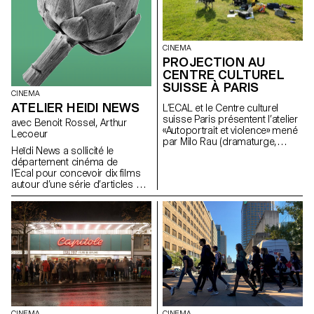
CINEMA
PROJECTION AU
CENTRE CULTUREL
SUISSE À PARIS
CINEMA
ATELIER HEIDI NEWS
L’ECAL et le Centre culturel
suisse Paris présentent l’atelier
avec Benoit Rossel, Arthur
«Autoportrait et violence» mené
Lecoeur
par Milo Rau (dramaturge,
Heïdi News a sollicité le
metteur en scène et directeur
département cinéma de
du Théâtre NTGent) et
l’Ecal pour concevoir dix films
Giacomo Bisordi (dramaturge
autour d’une série d’articles sur
et metteur en scène). Une
le thème de l'alimentation. Les
sélection de films réalisés par
étudiants devaient réaliser des
les étudiant·e·s en 2e année
très courts-métrages de deux
Bachelor Cinéma.
à trois minutes diffusables sur
le site internet du journal et les
réseaux sociaux.
CINEMA
CINEMA