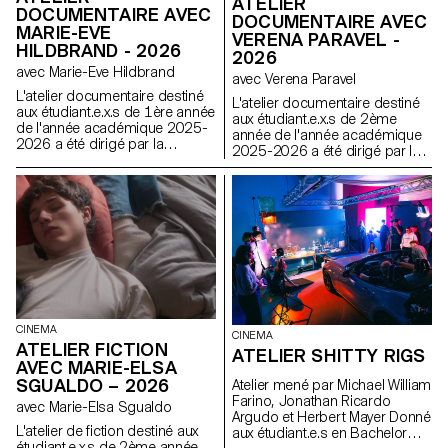
ATELIER
DOCUMENTAIRE AVEC
DOCUMENTAIRE AVEC
MARIE-EVE
VERENA PARAVEL -
HILDBRAND - 2026
2026
avec Marie-Eve Hildbrand
avec Verena Paravel
L'atelier documentaire destiné
L'atelier documentaire destiné
aux étudiant.e.x.s de 1ère année
aux étudiant.e.x.s de 2ème
de l'année académique 2025-
année de l'année académique
2026 a été dirigé par la
2025-2026 a été dirigé par la
réalisatrice suisse Marie-Eve
réalisatrice et anthropologue
Hildbrand.
visuelle française Verena
Paravel.
CINEMA
CINEMA
ATELIER FICTION
ATELIER SHITTY RIGS
AVEC MARIE-ELSA
SGUALDO – 2026
Atelier mené par Michael William
Farino, Jonathan Ricardo
avec Marie-Elsa Sgualdo
Argudo et Herbert Mayer Donné
L'atelier de fiction destiné aux
aux étudiant.e.s en Bachelor
étudiant.e.x.s de 2ème année