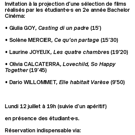
Invitation à la projection d’une sélection de films
réalisés par les étudiant·e·s en 2e année Bachelor
Cinéma:
•
Giulia GOY,
Casting di un padre
(15’)
•
Solène MERCIER,
Ce qu’on partage
(15’30)
•
Laurine JOYEUX,
Les quatre chambre
s (19’20)
•
Olivia CALCATERRA,
Lovechild, So Happy
Together
(19’45)
•
Dario WILLOMMET,
Elle habitait Varèse
(9’50)
Lundi 12 juillet à 19h (suivie d’un apéritif)
en présence des étudiant·e·s.
Réservation indispensable via: