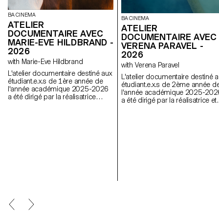
BA CINEMA
BA CINEMA
ATELIER
ATELIER
DOCUMENTAIRE AVEC
DOCUMENTAIRE AVEC
MARIE-EVE HILDBRAND -
VERENA PARAVEL -
2026
2026
with Marie-Eve Hildbrand
with Verena Paravel
L'atelier documentaire destiné aux
L'atelier documentaire destiné a
étudiant.e.x.s de 1ère année de
étudiant.e.x.s de 2ème année d
l'année académique 2025-2026
l'année académique 2025-202
a été dirigé par la réalisatrice
a été dirigé par la réalisatrice et
suisse Marie-Eve Hildbrand.
anthropologue visuelle français
Verena Paravel.