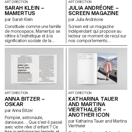
ART DIRECTION
ART DIRECTION
SARAH KLEIN –
JULIA ANDRÉONE –
MAMERTUS
SCREEN MAGAZINE
par Sarah Klein
par Julia Andréone
Constituée comme une famille
Screen est un magazine
de monospace, Mamertus se
indépendant qui propose au
réfère à l’esthétique et à la
lecteur ce moment de recul sur
signification sociale de la
nos comportements
machine à écrire. La police se
quotidiens par rapport aux
compose de trois coupes
écrans. Ce premier numéro se
interchangeables : serif regular,
concentre sur l’étude de la
serif bold et sans serif regular.
notion d’espace et sur les
En outre, quelques glyphes
transformations que l’écran y
alternatifs sortent de la grille
engendre. Des écrivains, des
rigide de monospace et offrent
photographes, des designers
une utilisation plus ludique de la
explorent le lien entre l’espace
police.
physique et l’espace virtuel ;
l’écran devient frontière, ou
interface. Ce projet fut une
ART DIRECTION
ART DIRECTION
bonne expérience pour
KATHARINA TAUER
ANNA BITZER –
comprendre toutes les étapes
AND MARTINA
OSKAR
de la création d’un magazine :
VIERTHALER –
par Anna Bitzer
de sa conception à sa
ANOTHER ICON
production.
Pompier, astronaute,
par Katharina Tauer and Martina
danseuse… Que s'est-il passé
Vierthaler
avec votre rêve d´enfant ? Ce
livre questionne les tenants et