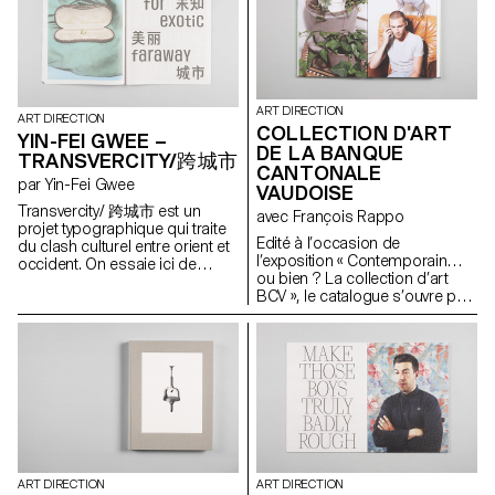
autoroutes à seize voies, à la
obstacle identitaire et culturel; il
manières de villes comme Los
est de nationalité
Angeles, et où il est fréquent de
espagnole. J'ai pris le parti de
rouler des heures pour aller
raconter ce trouble sous la
travailler dans l'émirat voisin.
forme d'un voyage onirique. Yo
Les voitures étant détaxées, la
soy de Las Vegas définit
ART DIRECTION
compétition pour avoir la plus
l'identité et la culture comme
ART DIRECTION
COLLECTION D'ART
incroyable fait rage et ce jusque
des constructions mentales
YIN-FEI GWEE –
dans les inscriptions des
DE LA BANQUE
empiriques, une forme
TRANSVERCITY/跨城市
plaques d'immatriculation. La
d'histoire que l'on se crée, et
CANTONALE
par Yin-Fei Gwee
voiture est une manière de
non comme des entités
VAUDOISE
s'affirmer, de draguer, et bien
essentielles et immanentes. J'ai
Transvercity/ 跨城市 est un
avec François Rappo
entendu d'afficher sa classe
tenté de construire un discours
projet typographique qui traite
sociale dans un monde où il
qui m'est propre à travers un
Edité à l’occasion de
du clash culturel entre orient et
est interdit d'approcher
langage composite et
l’exposition « Contemporain…
occident. On essaie ici de
directement une femme et où
métaphorique afin de réifier et
ou bien ? La collection d’art
comprendre pourquoi nous
l'habit traditionnel, le dishdash
réinterpréter ces diverses
BCV », le catalogue s’ouvre par
sommes toujours à la
pour les hommes, l'abaya pour
visions de l'Espagne.
un essai photographique, sorte
recherche d'exotisme. L'herbe
les femmes, est de rigueur. J'ai
de film introductif, prélude à la
est-elle plus verte chez le
voulu documenter la soudaine
présentation des oeuvres. Il
voisin? Transvercity explore le
modernisation des E.A.U. et sa
propose un regard sur la
phénomène de distance et sa
conséquence sur les culture
collection d'art BCV, acteur
représentation abstraite. Pour
nomade et ornementale, qui
majeur de la scène artistique
ce faire, une police de
sont l'héritage ancestral propre
vaudoise, et montre ses
caractère bilingue a été créée:
à ces pays. Entre désert et
relations privilégiées avec les
Fexy Sans. La version latine est
Gotham City, Islam et pouvoir
artistes et leurs projets, en
à casse unique et trouve son
d'achat.
cette année 2012. Grâce à l'oeil
origine dans la hauteur fixe des
ART DIRECTION
ART DIRECTION
des photographes Michal
signes chinois.