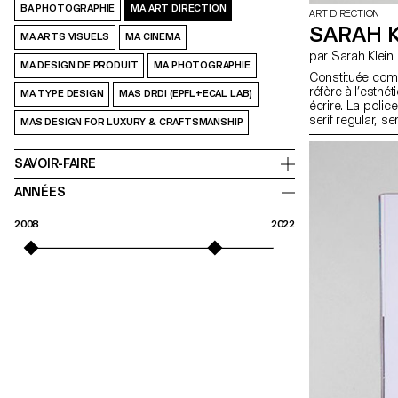
BA PHOTOGRAPHIE
MA ART DIRECTION
ART DIRECTION
SARAH 
MA ARTS VISUELS
MA CINEMA
par Sarah Klein
MA DESIGN DE PRODUIT
MA PHOTOGRAPHIE
Constituée com
réfère à l’esthét
MA TYPE DESIGN
MAS DRDI (EPFL+ECAL LAB)
écrire. La poli
serif regular, se
MAS DESIGN FOR LUXURY & CRAFTSMANSHIP
glyphes alternat
offrent une utili
SAVOIR-FAIRE
ANNÉES
2008
2022