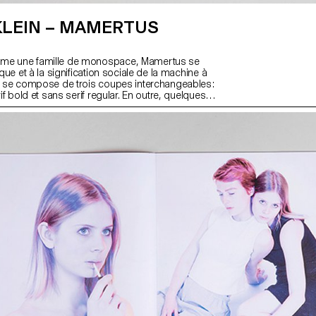
KLEIN – MAMERTUS
me une famille de monospace, Mamertus se
ique et à la signification sociale de la machine à
ce se compose de trois coupes interchangeables :
rif bold et sans serif regular. En outre, quelques
ifs sortent de la grille rigide de monospace et
sation plus ludique de la police.