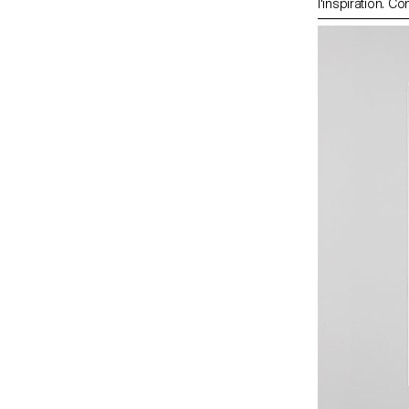
l'inspiration. 
14 personnes de
rêves différents
sont étonnantes
publication util
spéciale à la fo
Le tout assemb
différentes vies