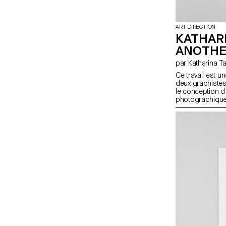
ART DIRECTION
KATHARI
ANOTHE
par Katharina
Ce travail est 
deux graphistes
le conception d´
photographique.
publication. Il 
collection et pré
l'interprétation 
la collection et