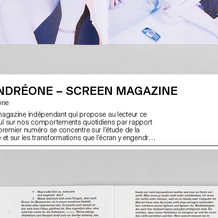
ANDRÉONE – SCREEN MAGAZINE
éone
magazine indépendant qui propose au lecteur ce
l sur nos comportements quotidiens par rapport
premier numéro se concentre sur l’étude de la
 et sur les transformations que l’écran y engendre.
des photographes, des designers explorent le lien
ysique et l’espace virtuel ; l’écran devient frontière,
e projet fut une bonne expérience pour comprendre
es de la création d’un magazine : de sa conception
.