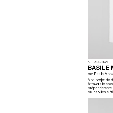
ART DIRECTION
BASILE 
par Basile Mo
Mon projet de d
à travers le spe
prépondérante d
où les villes s'
autoroutes à se
Angeles, et où i
travailler dans l
compétition pour
dans les inscrip