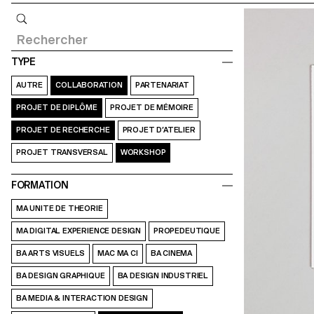
Requête
TYPE
AUTRE
COLLABORATION
PARTENARIAT
PROJET DE DIPLÔME
PROJET DE MÉMOIRE
PROJET DE RECHERCHE
PROJET D’ATELIER
PROJET TRANSVERSAL
WORKSHOP
FORMATION
MA UNITE DE THEORIE
MA DIGITAL EXPERIENCE DESIGN
PROPEDEUTIQUE
BA ARTS VISUELS
MAC MA CI
BA CINEMA
BA DESIGN GRAPHIQUE
BA DESIGN INDUSTRIEL
BA MEDIA & INTERACTION DESIGN