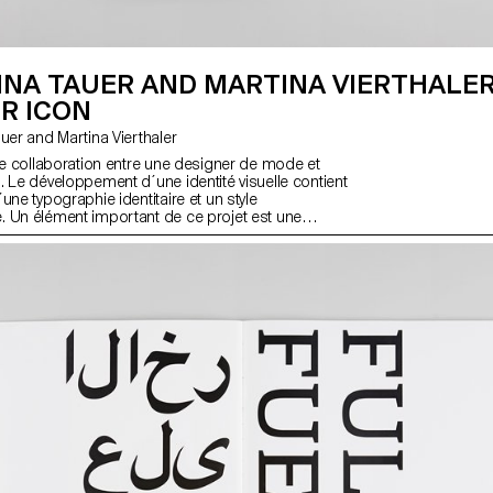
NA TAUER AND MARTINA VIERTHALER
R ICON
 Tauer and Martina Vierthaler
une collaboration entre une designer de mode et
. Le développement d´une identité visuelle contient
une typographie identitaire et un style
 Un élément important de ce projet est une
est un médium/ une tribune pour montrer la dernière
senter le designer. Il s'agit d'une exploration et
des sources d'inspiration. Il raconte les histoires de
 il crée une ambiance spécifique.