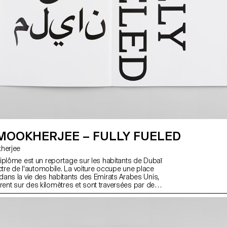
MOOKHERJEE – FULLY FUELED
okherjee
iplôme est un reportage sur les habitants de Dubaï
ctre de l'automobile. La voiture occupe une place
ans la vie des habitants des Emirats Arabes Unis,
étirent sur des kilomètres et sont traversées par des
ize voies, à la manières de villes comme Los
l est fréquent de rouler des heures pour aller
'émirat voisin. Les voitures étant détaxées, la
 avoir la plus incroyable fait rage et ce jusque
tions des plaques d'immatriculation. La voiture est