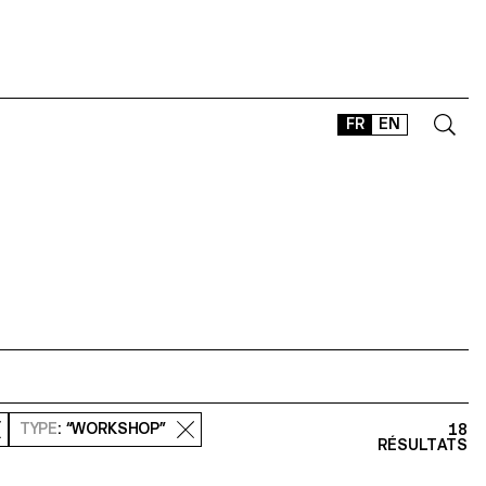
FR
EN
CONTACT
SHOP
TYPEFACES
OFFLINE-ONLINE
Instagram
Facebook
LinkedIn
Vimeo
Tikt
TYPE
: “WORKSHOP”
18
RÉSULTATS