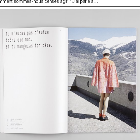
Comment sommes-nous censés agir ? J'ai parlé à
 différents milieux, avec des ambitions et des
 sur les plans linguistique et visuel. Les réponses
, passionnantes et simplement sincères. Toute la
ise Oskar une famille de caractères, sérieuse et
is, que j'ai spécialement dessinée pour ce projet.
lé, vous découvrez une collection complexe de 14
 par des interviews et des conversations.