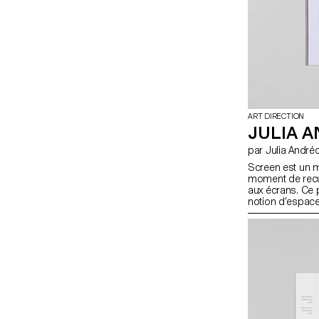
ART DIRECTION
JULIA 
par Julia Andr
Screen est un 
moment de recu
aux écrans. Ce 
notion d’espace
Des écrivains, 
entre l’espace ph
ou interface. C
toutes les étap
à sa production