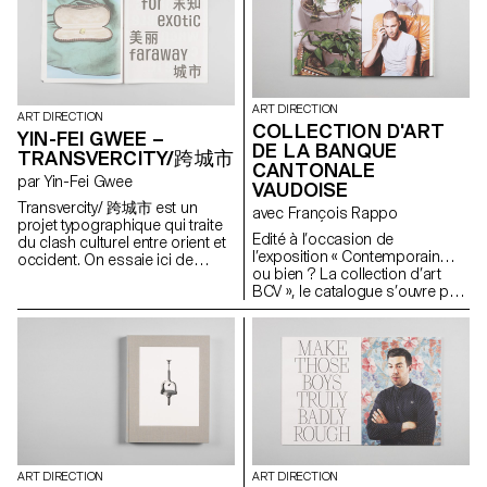
autoroutes à seize voies, à la
obstacle identitaire et culturel; il
manières de villes comme Los
est de nationalité
Angeles, et où il est fréquent de
espagnole. J'ai pris le parti de
rouler des heures pour aller
raconter ce trouble sous la
travailler dans l'émirat voisin.
forme d'un voyage onirique. Yo
Les voitures étant détaxées, la
soy de Las Vegas définit
ART DIRECTION
compétition pour avoir la plus
l'identité et la culture comme
ART DIRECTION
COLLECTION D'ART
incroyable fait rage et ce jusque
des constructions mentales
YIN-FEI GWEE –
dans les inscriptions des
DE LA BANQUE
empiriques, une forme
TRANSVERCITY/跨城市
plaques d'immatriculation. La
d'histoire que l'on se crée, et
CANTONALE
par Yin-Fei Gwee
voiture est une manière de
non comme des entités
VAUDOISE
s'affirmer, de draguer, et bien
essentielles et immanentes. J'ai
Transvercity/ 跨城市 est un
avec François Rappo
entendu d'afficher sa classe
tenté de construire un discours
projet typographique qui traite
sociale dans un monde où il
qui m'est propre à travers un
Edité à l’occasion de
du clash culturel entre orient et
est interdit d'approcher
langage composite et
l’exposition « Contemporain…
occident. On essaie ici de
directement une femme et où
métaphorique afin de réifier et
ou bien ? La collection d’art
comprendre pourquoi nous
l'habit traditionnel, le dishdash
réinterpréter ces diverses
BCV », le catalogue s’ouvre par
sommes toujours à la
pour les hommes, l'abaya pour
visions de l'Espagne.
un essai photographique, sorte
recherche d'exotisme. L'herbe
les femmes, est de rigueur. J'ai
de film introductif, prélude à la
est-elle plus verte chez le
voulu documenter la soudaine
présentation des oeuvres. Il
voisin? Transvercity explore le
modernisation des E.A.U. et sa
propose un regard sur la
phénomène de distance et sa
conséquence sur les culture
collection d'art BCV, acteur
représentation abstraite. Pour
nomade et ornementale, qui
majeur de la scène artistique
ce faire, une police de
sont l'héritage ancestral propre
vaudoise, et montre ses
caractère bilingue a été créée:
à ces pays. Entre désert et
relations privilégiées avec les
Fexy Sans. La version latine est
Gotham City, Islam et pouvoir
artistes et leurs projets, en
à casse unique et trouve son
d'achat.
cette année 2012. Grâce à l'oeil
origine dans la hauteur fixe des
ART DIRECTION
ART DIRECTION
des photographes Michal
signes chinois.