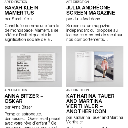
ART DIRECTION
ART DIRECTION
SARAH KLEIN –
JULIA ANDRÉONE –
MAMERTUS
SCREEN MAGAZINE
par Sarah Klein
par Julia Andréone
Constituée comme une famille
Screen est un magazine
de monospace, Mamertus se
indépendant qui propose au
réfère à l’esthétique et à la
lecteur ce moment de recul sur
signification sociale de la
nos comportements
machine à écrire. La police se
quotidiens par rapport aux
compose de trois coupes
écrans. Ce premier numéro se
interchangeables : serif regular,
concentre sur l’étude de la
serif bold et sans serif regular.
notion d’espace et sur les
En outre, quelques glyphes
transformations que l’écran y
alternatifs sortent de la grille
engendre. Des écrivains, des
rigide de monospace et offrent
photographes, des designers
une utilisation plus ludique de la
explorent le lien entre l’espace
police.
physique et l’espace virtuel ;
l’écran devient frontière, ou
interface. Ce projet fut une
ART DIRECTION
ART DIRECTION
bonne expérience pour
KATHARINA TAUER
ANNA BITZER –
comprendre toutes les étapes
AND MARTINA
OSKAR
de la création d’un magazine :
VIERTHALER –
par Anna Bitzer
de sa conception à sa
ANOTHER ICON
production.
Pompier, astronaute,
par Katharina Tauer and Martina
danseuse… Que s'est-il passé
Vierthaler
avec votre rêve d´enfant ? Ce
livre questionne les tenants et