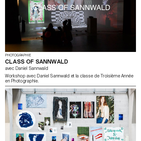
le projet a prit la forme d'une exposition à Chavannes-Près-
Renens. Au cœur de cette expérience immersive, les images
étaient projetées, accrochées, découpées et superposées,
donnant naissance à des œuvres uniques, innovantes et
immersives.
PHOTOGRAPHIE
CLASS OF SANNWALD
avec Daniel Sannwald
Workshop avec Daniel Sannwald et la classe de Troisième Année
en Photographie.