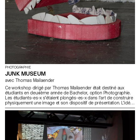
PHOTOGRAPHIE
JUNK MUSEUM
avec Thomas Mailaender
Ce workshop dirigé par Thomas Mailaender était destiné aux
étudiants en deuxième année de Bachelor, option Photographie.
Les étudiants-es-x s'étaient plongés-es-x dans l'art de construire
physiquement une image et son dispositif de présentation. L'idée
était d'élargir leurs horizons artistiques grâce à une sensibilisation
à l'installation, la scénographie et la sculpture. L'atmosphère
créative du workshop était enrichie d'une touche audacieuse, où
l'odeur singulière de déchets ajoutait une dimension sensorielle
inattendue, transformant chaque création en une exploration
unique. Thomas Mailaender a poussé les étudiants-es-x a
repousser les limites de la créativité photographique. Par la suite,