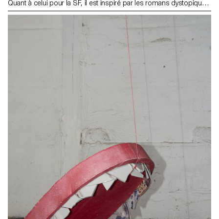
Quant à celui pour la SF, il est inspiré par les romans dystopiques
du 20e siècle décrivant des sociétés communautaires et
totalitaires du futur. Enfin, il y a une inspiration : l’essai The Beehive
Metaphor, publié en 1998, dans lequel Juan A. Ramirez analyse
l’influence des apidés sur nos architectures. Dans mes
photographies se mélangent des constructions hybrides, entre
ruche et brique de ciment, à des images d’architectures. Ces
sujets sont élevés au rang de sculpture, mais leurs formes
découlent avec trop d’évidence d’une fonction précise pour
occulter la notion d’un rôle défini.