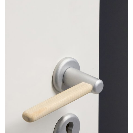
mesure que la pandémie de COVID19 s'amplifie et s'accélère.
C'est une bonne occasion pour réévaluer le concept de bureau à
domicile, qui a commencé avec l'émergence de l'informatique et
de la technologie dans les années 1950/60, mais qui n'a jamais
été appliqué à une échelle mondiale comme celle-ci jusqu'à
présent. Depuis la révolution industrielle jusqu'à une date assez
récente, la plupart des gens travaillaient en dehors de leur
domicile dans des usines, des bureaux, des bâtiments publics ou
à l'extérieur. Ces lieux et nos méthodes de travail ont été conçus
en conséquence. Le "travail à domicile" ou "travail à distance"
marque notre époque et nous amène à nous interroger à la fois
sur ce qu'est le travail, et sur la manière dont nous travaillons et
les lieux où nous travaillons. Les espaces publics et privés
s'effondrent en un seul royaume avec toutes ses conséquences
sociales, économiques et politiques. Pour ce projet, nous
voulions voir des idées visionnaires sur le lieu et la manière dont
nous travaillerons à l'avenir et des solutions pour le travail à
domicile, traduites dans un design surprenant et pertinent. Ce
nouveau "poste de travail à domicile" pourrait être un meuble, un
objet ou un espace transformant.