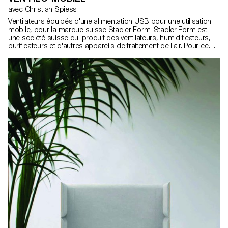
avec Christian Spiess
Ventilateurs équipés d'une alimentation USB pour une utilisation
mobile, pour la marque suisse Stadler Form. Stadler Form est
une société suisse qui produit des ventilateurs, humidificateurs,
purificateurs et d'autres appareils de traitement de l'air. Pour ce
projet, les étudiant·e·s de 2e année en Bachelor Design Industriel,
sous la direction du designer Christian Spiess, devaient fabriquer
un ventilateur "personnel", équipé d'une alimentation USB pour
une utilisation mobile. Ils ont dû réfléchir à de nouveaux scénarios
et contextes dans lesquels un petit ventilateur serait utile. Ils étaient
libres d'explorer différents scénarios d'utilisation, matériaux, etc.
autres que ceux qui figurent actuellement dans le catalogue
Stadler Form. Les projets devaient répondre aux normes élevées
de Stadler Form en matière de design industriel, mais aussi
challenger et remettre en question leurs produits existants. Vidéo
ECAL x Stadler Form - Agnes Murmann Vidéo ECAL x Stadler Form
- Alex Nguyen Vidéo ECAL x Stadler Form - Stéphane Mischler
Vidéo ECAL x Stadler Form - Lucie Herter Vidéo ECAL x Stadler
Form - Alexandre Desarzens Vidéo ECAL x Stadler Form -
Constance Thiessoz