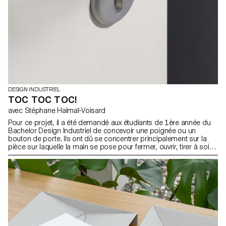
DESIGN INDUSTRIEL
TOC TOC TOC!
avec Stéphane Halmaï-Voisard
Pour ce projet, il a été demandé aux étudiants de 1ère année du
Bachelor Design Industriel de concevoir une poignée ou un
bouton de porte. Ils ont dû se concentrer principalement sur la
pièce sur laquelle la main se pose pour fermer, ouvrir, tirer à soi
ou pousser une porte. La typologie de leur poignée était libre,
pour autant qu’elle soit compatible avec un méchanisme existant.
Le contexte de l’objet ainsi que son usage et son ergonomie sont
des aspect qui ont été au coeur de leur projet.