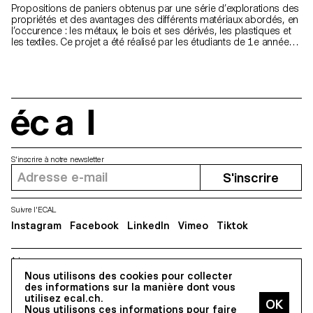
Propositions de paniers obtenus par une série d’explorations des
propriétés et des avantages des différents matériaux abordés, en
l’occurence : les métaux, le bois et ses dérivés, les plastiques et
les textiles. Ce projet a été réalisé par les étudiants de 1e année
en Bachelor Design Industriel et de Produits.
écal
S'inscrire à notre newsletter
S'inscrire
Suivre l'ECAL
Instagram
Facebook
LinkedIn
Vimeo
Tiktok
Adresse
Nous utilisons des cookies pour collecter
5, avenue du Temple, CH-1020 Renens
des informations sur la manière dont vous
utilisez ecal.ch.
Nous utilisons ces informations pour faire
Tous droits réservés @2026