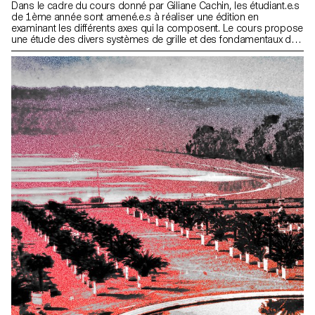
Dans le cadre du cours donné par Giliane Cachin, les étudiant.e.s
de 1ème année sont amené.e.s à réaliser une édition en
examinant les différents axes qui la composent. Le cours propose
une étude des divers systèmes de grille et des fondamentaux de
la micro-typographie. Lors du semestre, les élèves rechercheront
la meilleure manière de structurer et d’agencer le contenu qu’ils
auront choisi (ou qui leur aura été attribué, en fonction des
données du semestre).Quelques règles indispensables à
connaître en terme d’impression et de reliure seront passées en
revue à la fin du semestre, de façon à donner vie à l’objet
conceptualisé.