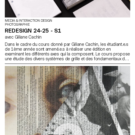
MEDIA & INTERACTION DESIGN
PHOTOGRAPHIE
REDESIGN 24-25 - S1
avec Giliane Cachin
Dans le cadre du cours donné par Giliane Cachin, les étudiant.e.s
de 1ème année sont amené.e.s à réaliser une édition en
examinant les différents axes qui la composent. Le cours propose
une étude des divers systèmes de grille et des fondamentaux de
la micro-typographie. Lors du semestre, les élèves rechercheront
la meilleure manière de structurer et d’agencer le contenu qu’ils
auront choisi (ou qui leur aura été attribué, en fonction des
données du semestre). Quelques règles indispensables à
connaître en terme d’impression et de reliure seront passées en
revue à la fin du semestre, de façon à donner vie à l’objet
conceptualisé.