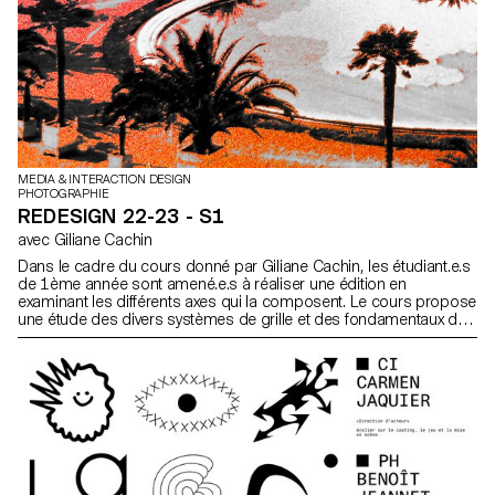
MEDIA & INTERACTION DESIGN
PHOTOGRAPHIE
REDESIGN 22-23 - S1
avec Giliane Cachin
Dans le cadre du cours donné par Giliane Cachin, les étudiant.e.s
de 1ème année sont amené.e.s à réaliser une édition en
examinant les différents axes qui la composent. Le cours propose
une étude des divers systèmes de grille et des fondamentaux de
la micro-typographie. Lors du semestre, les élèves rechercheront
la meilleure manière de structurer et d’agencer le contenu qu’ils
auront choisi (ou qui leur aura été attribué, en fonction des
données du semestre).Quelques règles indispensables à
connaître en terme d’impression et de reliure seront passées en
revue à la fin du semestre, de façon à donner vie à l’objet
conceptualisé.