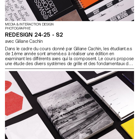
MEDIA & INTERACTION DESIGN
PHOTOGRAPHIE
REDESIGN 24-25 - S2
avec Giliane Cachin
Dans le cadre du cours donné par Giliane Cachin, les étudiant.e.s
de 1ème année sont amené.e.s à réaliser une édition en
examinant les différents axes qui la composent. Le cours propose
une étude des divers systèmes de grille et des fondamentaux de
la micro-typographie. Lors du semestre, les élèves rechercheront
la meilleure manière de structurer et d’agencer le contenu qu’ils
auront choisi (ou qui leur aura été attribué, en fonction des
données du semestre). Quelques règles indispensables à
connaître en terme d’impression et de reliure seront passées en
revue à la fin du semestre, de façon à donner vie à l’objet
conceptualisé.