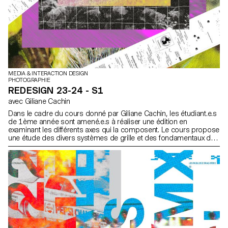
MEDIA & INTERACTION DESIGN
PHOTOGRAPHIE
REDESIGN 23-24 - S1
avec Giliane Cachin
Dans le cadre du cours donné par Giliane Cachin, les étudiant.e.s
de 1ème année sont amené.e.s à réaliser une édition en
examinant les différents axes qui la composent. Le cours propose
une étude des divers systèmes de grille et des fondamentaux de
la micro-typographie. Lors du semestre, les élèves rechercheront
la meilleure manière de structurer et d’agencer le contenu qu’ils
auront choisi (ou qui leur aura été attribué, en fonction des
données du semestre).Quelques règles indispensables à
connaître en terme d’impression et de reliure seront passées en
revue à la fin du semestre, de façon à donner vie à l’objet
conceptualisé.