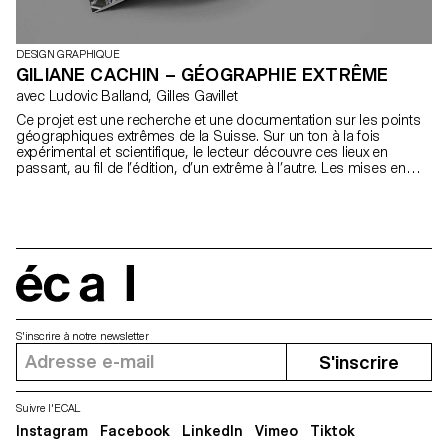
DESIGN GRAPHIQUE
GILIANE CACHIN – GÉOGRAPHIE EXTRÊME
avec Ludovic Balland, Gilles Gavillet
Ce projet est une recherche et une documentation sur les points
géographiques extrêmes de la Suisse. Sur un ton à la fois
expérimental et scientifique, le lecteur découvre ces lieux en
passant, au fil de l’édition, d’un extrême à l’autre. Les mises en
page ont été adaptées à chacun de ces points en fonction de
leurs coordonnées géographiques. Les images quant à elles
mixent différentes vues de ces lieux (aérienne, frontale) permettant
de découvrir ces points sous plusieurs angles.
écal
S'inscrire à notre newsletter
S'inscrire
Suivre l'ECAL
Instagram
Facebook
LinkedIn
Vimeo
Tiktok