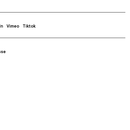
In
Vimeo
Tiktok
sse