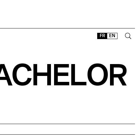
FR
EN
BACHELOR
CONTACT
SHOP
TYPEFACES
OFFLINE-ONLINE
Instagram
Facebook
LinkedIn
Vimeo
Tikt