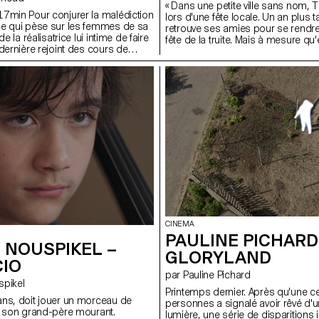
« Dans une petite ville sans nom, T
7min Pour conjurer la malédiction
lors d'une fête locale. Un an plus t
se qui pèse sur les femmes de sa
retrouve ses amies pour se rendre 
de la réalisatrice lui intime de faire
fête de la truite. Mais à mesure qu'
dernière rejoint des cours de
approchent, celles-ci disparaissent
équentés par des femmes âgées
Astrid se retrouve alors seule dans 
ter et boire des cafés. D'un éclat
semble soudainement s'être vidée d
, elles transforment ce lieu ordinaire
Pauvre Pauvre Timothy explore le r
soigne autant les corps que les
les conséquences de l'invisibilisati
 compagnie, la réalisatrice explore
une quête surréaliste traversée pa
 fragilité de sa mère et tente de
fragmentés de Timothy, Astrid est
pre perception du troisième âge.
propre disparition et tente de trou
dans un monde qui semble avoir ce
CINEMA
PAULINE PICHARD
 NOUSPIKEL –
GLORYLAND
CIO
par Pauline Pichard
uspikel
Printemps dernier. Après qu'une c
ns, doit jouer un morceau de
personnes a signalé avoir rêvé d'
r son grand-père mourant.
lumière, une série de disparitions 