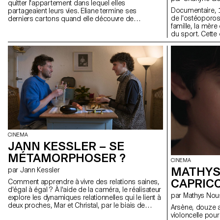
quitter l'appartement dans lequel elles
Documentaire, 1
partageaient leurs vies. Eliane termine ses
de l'ostéoporo
derniers cartons quand elle découvre de
famille, la mère 
l'humidité sur le mur du salon. Refusant d'être
du sport. Cette 
l'unique responsable des dégâts, elle décide de
musculation fr
rappeler Laure pour l'aider. Alors que les deux
qui adorent chan
femmes sont contraintes de partager ces
de rire à l'autre
derniers instants à repeindre le mur, des
en refuge, qui 
émotions enfouies refont surface, traçant les
esprits. En leur
derniers pas vers leur au revoir. Le Mur recentre la
son rapport à la
question du huis clos autour d'un seul et unique
repenser sa pro
objet : un mur. Le jeu des comédiennes et le
décor portent alors presque à eux seuls le récit,
faisant des moindres interactions avec l'objet des
gestes plus significatifs que tous les mots.
CINEMA
JANN KESSLER – SE
MÉTAMORPHOSER ?
CINEMA
MATHYS
par Jann Kessler
CAPRIC
Comment apprendre à vivre des relations saines,
d'égal à égal ? À l'aide de la caméra, le réalisateur
par Mathys No
explore les dynamiques relationnelles qui le lient à
deux proches, Mar et Christal, par le biais de
Arsène, douze a
différentes mises en scène thérapeutiques. Ce
violoncelle pou