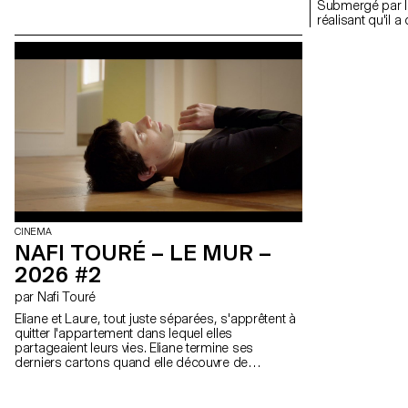
faisant, il se confronte à sa propre haine de lui-
Submergé par la 
même, ce qui s'avère être une tentative tragique
réalisant qu'il a
de ne plus reproduire, autant que possible, ses
conservatoire. 
propres schémas masculins toxiques. De ce
jeune fille de s
projet, et grâce à l'intermédiaire de la caméra, naît
et l'aide à trou
une réflexion sur l'amour de soi, l'ouverture aux
de son grand-p
autres, le dépassement de la honte et les
bénéfices de la création artistique sur la santé
mentale.
CINEMA
NAFI TOURÉ – LE MUR –
2026 #2
par Nafi Touré
Eliane et Laure, tout juste séparées, s'apprêtent à
quitter l'appartement dans lequel elles
partageaient leurs vies. Eliane termine ses
derniers cartons quand elle découvre de
l'humidité sur le mur du salon. Refusant d'être
l'unique responsable des dégâts, elle décide de
rappeler Laure pour l'aider. Alors que les deux