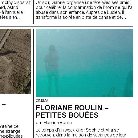
imothy disparaît
Un soir, Gabriel organise une fête avec ses amis
ard, Astrid
pour célébrer la condamnation de l'homme qui l'a
à l'annuelle
abusé dans son enfance. Auprès de Lucien, il
elles s'en
transforme la soirée en piste de danse et de
 à leur tour.
drague pour tenter de fuir son passé. Entre la
une ville qui
douceur de Lucien et sa quête de désir, Gabriel
e toute vie. »
rejoue, sans le vouloir, la confusion entre
egard social et
tendresse et emprise. Le temps d'une seule nuit,
on. À travers
Sous ma peau explore les répercussions intimes
r les souvenirs
des violences sexuelles et la manière dont elles
 confrontée à sa
façonnent les relations affectives. À travers la
ver sa place
relation entre Gabriel et Lucien, le film suit un
ssé de la voir.
personnage qui ne parvient plus à envisager son
rapport aux hommes autrement que par le désir
et se heurte à une forme d'intimité qu'il ne sait
plus reconnaître.
CINEMA
 –
FLORIANE ROULIN –
PETITES BOUÉES
par Floriane Roulin
entaine de
Le temps d'un week-end, Sophie et Mila se
une étrange
retrouvent dans la maison de vacances de leur
inexpliquées