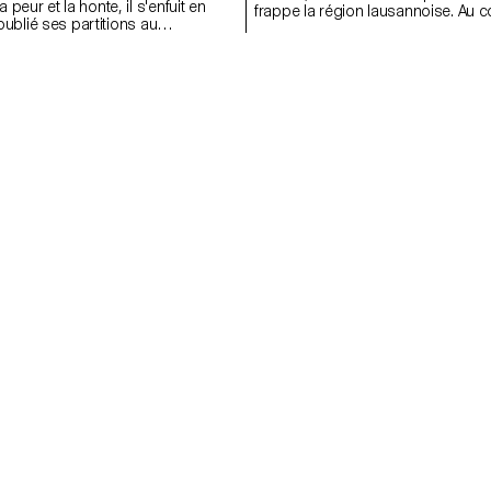
peur et la honte, il s'enfuit en
frappe la région lausannoise. Au c
 oublié ses partitions au
où semblent converger les perso
Sur son chemin, il rencontre une
concernées par le phénomène, r
on âge qui le détourne de sa route
croyances et récits intimes se pr
ver le courage de retourner auprès
parcelle à l'autre, à la recherche d
ère.
donner à ce qui leur échappe.