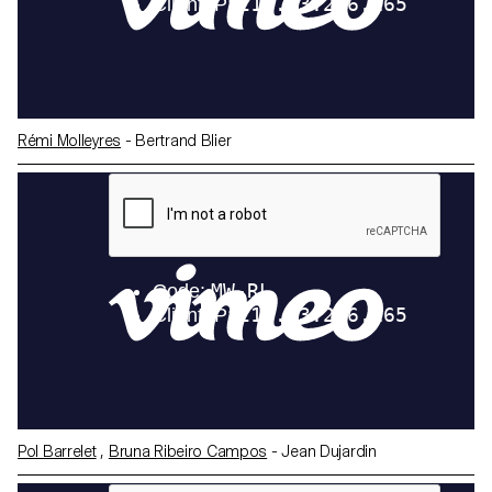
Rémi Molleyres
- Bertrand Blier
Pol Barrelet
,
Bruna Ribeiro Campos
- Jean Dujardin