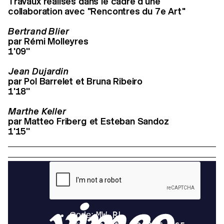
Travaux réalisés dans le cadre d'une
collaboration avec "Rencontres du 7e Art"
Bertrand Blier
par Rémi Molleyres
1'09''
Jean Dujardin
par Pol Barrelet et Bruna Ribeiro
1'18''
Marthe Keller
par Matteo Friberg et Esteban Sandoz
1'15''