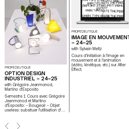
PROPEDEUTIQUE
IMAGE EN MOUVEMEN
– 24–25
with Sylvain Meltz
Cours d'initiation à l'image en
mouvement et à l'animation
(vidéo, kinétique, etc.) sur After
PROPEDEUTIQUE
Effect.
OPTION DESIGN
INDUSTRIEL – 24–25
with Grégoire Jeanmonod,
Martino d'Esposito
Semestre 1 Cours avec Grégoire
Jeanmonod et Martino
d'Esposito: – Bougeoir – Objet
useless: subsituer l'utilisation d'un
objet en modifiant légèrement
l'objet lui-même – WAX –
Encoignure Semestre 2 Cours
avec Grégoire Jeanmonod et