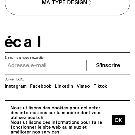
Litzenberger et le duo de
MA TYPE DESIGN
individuellement, privilégiant la
designers Scinema (Leidy Karina
texture globale de chaque polic
Gómez Montoya et Tonda
allant à l’encontre de la flexibilité
Budszus), Gradual étend le
illimité du numérique.
concept typographique des
corps optiques, du micro au
macro. Ensemble, ces œuvres
proposent une réflexion sur notre
rapport au monde.
écal
S'inscrire à notre newsletter
S'inscrire
Suivre l'ECAL
Instagram
Facebook
LinkedIn
Vimeo
Tiktok
Adresse
5, avenue du Temple, CH-1020 Renens
Nous utilisons des cookies pour collecter
des informations sur la manière dont vous
utilisez ecal.ch.
Nous utilisons ces informations pour faire
Tous droits réservés @2026
fonctionner le site web au mieux et
Contact
Impressum
Hub
Presse
améliorer nos services.