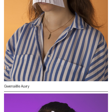
Gwenaëlle Auvry