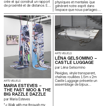
crée et qui construit un rapport
physiques et mentales que
de proximité et de distance. En
génèrent notre esprit dans
même temps, je travaille avec
l’espace que nous partageons
des matériaux quotidiens et
tout·x·es. Je crée des
habituels.
narrations au sein desquelles je
peux m’ancrer. Mes peintures
représentent des univers
oniriques, des récits
d’émancipation. Organiques et
en constante gestation, je
pense avant tout à créer des
écosystèmes. Ma pratique est
protéiforme. Je cherche à
m’extraire du cadre, à souligner
ARTS VISUELS
ses limites. Lié au public, mon
LÉNA GELSOMINO –
travail explore notre relation à
CASTLE LUGGAGE
l’espace autant architectural
que politique. Par le biais de la
par Léna Gelsomino
performance, j’installe un climat
Plexiglas, vinyle transparent,
de tension avec les
chaînes rouillées 1.5m x 2m
spectateur·x·ice·s. Je cherche
Castle Luggage présente un
ARTS VISUELS
autant à apaiser qu’à
assemblage de bijoux
MARIA ESTEVES –
perturber… Je n’ai pas la
façonnés pour ces châteaux
réponse."
THE FAST MOO & THE
imaginaires. Tout comme je me
BIG RAZZLE DAZZLE
maquille ou crée des
par Maria Esteves
accessoires pour mes
performances, mes châteaux,
"♫ Walk with me through my