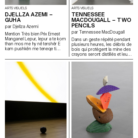
sur lesquelles ont été imprimés
après ?
des billets de banque. Roulés
ARTS VISUELS
ARTS VISUELS
et disposés sur les tranches
DJELLZA AZEMI –
TENNESSEE
internes et externes de la
GUHA
MACDOUGALL – TWO
structure, ils laissent apparaître
PENCILS
leurs montants.
par Djellza Azemi
par Tennessee MacDougall
Mention Très bien Prix Ernest
Manganel Lepur, lepur a te kom
Dans un geste répété pendant
than mos me hy në tershër E
plusieurs heures, les débris de
kam pushkën me teneqe ti
bois qui protègent la mine des
djegi ato mustaqe E kam
crayons seront distillés et leur
pushkën lara-lara ti shpërndaj
odeur capturée dans une
zorrët nëper ara
nouvelle forme. Une écriture de
la mémoire, invisible, comme
une punition que personne ne
lira jamais.