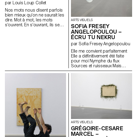
par Louis Loup Collet
Nos mots nous disent parfois
bien mieux qu’on ne saurait les
dire. Mot à mot, les mots
ARTS VISUELS
s’ouvrent. En s’ouvrant, ils se
SOFIA FRESEY
poémisent sans bruit. Mots
ANGELOPOULOU –
écrits avec des ombres,
ÉCRU TU NEKRU
lentement, la lumière les
par Sofia Fresey Angelopoulou
effacera. La poésie, elle,
restera.
Elle me convient parfaitement
Elle a définitivement été faite
pour moi Nymphe du flux
Sources et ruisseaux Mais
invariablement liée à des lieux
Loin des humains Et proches
des navigateurs Elle est
statique Elle ne bouge pas
pendant des heures ou des
jours Si sure qu’elle va rester là
pour toujours Un jour, elle
disparaît Jusqu’à ce qu’elle
refasse surface Elle naît de
tiges sous-marines épaisses,
charnues, rampantes et
ARTS VISUELS
enfouies dans le sol
GRÉGOIRE-CESARE
MARCEL –