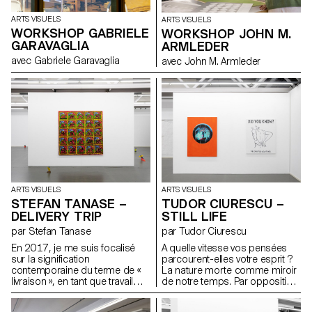
paysage. Un écosystème
rempli d’informations où le
ARTS VISUELS
ARTS VISUELS
travail dévoile sa création. A
WORKSHOP GABRIELE
WORKSHOP JOHN M.
travers la fascination de
GARAVAGLIA
ARMLEDER
l’évolution et de la dégradation
corporelles, on découvre des
avec Gabriele Garavaglia
avec John M. Armleder
environnements picturaux,
figuratifs et chimériques, qui
explorent la relation de
l’imaginaire et des liens
maternels. Pour reprendre les
mots de Romain Gary dans
son ouvrage La promesse de
l’aube : « Avec l’amour
maternelle la vie vous fait à
l’aube une promesse qu’elle ne
tiendra jamais. »
ARTS VISUELS
ARTS VISUELS
STEFAN TANASE –
TUDOR CIURESCU –
DELIVERY TRIP
STILL LIFE
par Stefan Tanase
par Tudor Ciurescu
En 2017, je me suis focalisé
A quelle vitesse vos pensées
sur la signification
parcourent-elles votre esprit ?
contemporaine du terme de «
La nature morte comme miroir
livraison », en tant que travail
de notre temps. Par opposition
quotidien dans la vie réelle.
à l’accélérationnisme, la nature
Depuis, cette notion est
morte marque une pause et