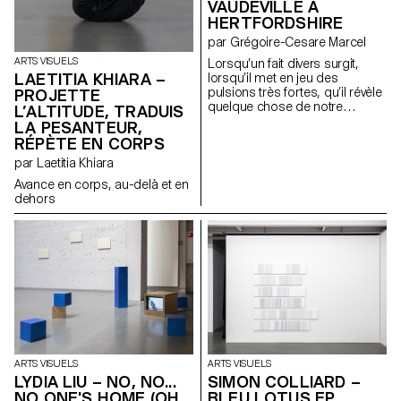
VAUDEVILLE À
HERTFORDSHIRE
par Grégoire-Cesare Marcel
ARTS VISUELS
Lorsqu’un fait divers surgit,
LAETITIA KHIARA –
lorsqu’il met en jeu des
pulsions très fortes, qu’il révèle
PROJETTE
quelque chose de notre
L’ALTITUDE, TRADUIS
société, les médias s’en
LA PESANTEUR,
emparent. Je vois l’information
RÉPÈTE EN CORPS
comme une matière à analyser
par Laetitia Khiara
et à décrypter afin de mettre en
évidence les différentes réalités
Avance en corps, au-delà et en
qu’elle génère. Le flux
dehors
médiatique agit comme une
machine, un accélérateur
d’histoires.
ARTS VISUELS
ARTS VISUELS
LYDIA LIU – NO, NO...
SIMON COLLIARD –
NO ONE'S HOME (OH,
BLEU LOTUS EP