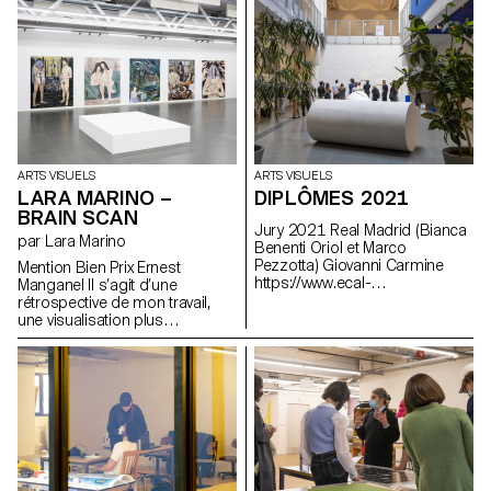
ARTS VISUELS
ARTS VISUELS
LARA MARINO –
DIPLÔMES 2021
BRAIN SCAN
Jury 2021 Real Madrid (Bianca
par Lara Marino
Benenti Oriol et Marco
Pezzotta) Giovanni Carmine
Mention Bien Prix Ernest
https://www.ecal-
Manganel Il s’agit d’une
diplomes.ch/fr/3062/Bachelor-
rétrospective de mon travail,
Arts-Visuels
une visualisation plus
approfondie de mon mémoire
et une prolongation de mes
recherches. Par la métaphore
d’une forêt cérébrale où
prennent place et cohabitent
plusieurs œuvres,
personnages, espaces et
objets. Le corps est également
intégré comme une forme de