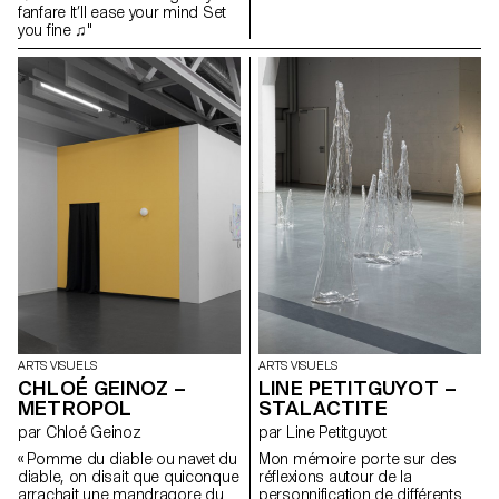
qui contiennent des récits
fanfare It’ll ease your mind Set
d’émerveillement et d’horreur,
you fine ♫"
deviennent orateurs de leur
propre histoire. Taillées sur
mesure, ces parures créent un
jeu et un dialogue entre les
mythes et le sujet qui les conte.
Ce long ornement se glisse sur
une installation scénique
transparente, de laquelle
émergent les dessins de ces
châteaux et de ces îlots
oniriques, laissant ainsi
parfaitement apparaître ce lieu
d’expression autonome qui
appelle à notre propre
mémoire, à nos souvenirs
singuliers, à notre imagination.
ARTS VISUELS
ARTS VISUELS
CHLOÉ GEINOZ –
LINE PETITGUYOT –
METROPOL
STALACTITE
par Chloé Geinoz
par Line Petitguyot
« Pomme du diable ou navet du
Mon mémoire porte sur des
diable, on disait que quiconque
réflexions autour de la
arrachait une mandragore du
personnification de différents