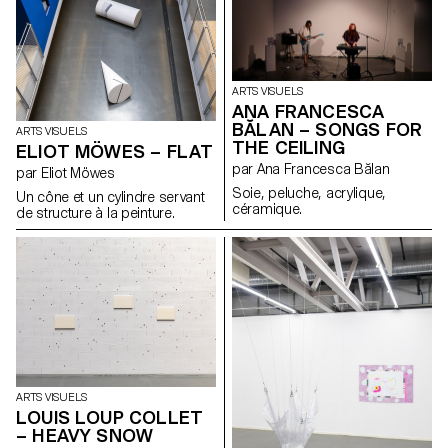
traduction et l’erreur de
traduction est créée. Lorsque la
lumière s’allume, le spectateur
est confronté à un nouvel
espace, qui remet en question
le processus de construction
ARTS VISUELS
de l’image.
ANA FRANCESCA
BĂLAN – SONGS FOR
ARTS VISUELS
THE CEILING
ELIOT MÖWES – FLAT
par Ana Francesca Bălan
par Eliot Möwes
Soie, peluche, acrylique,
Un cône et un cylindre servant
céramique.
de structure à la peinture.
ARTS VISUELS
LOUIS LOUP COLLET
– HEAVY SNOW