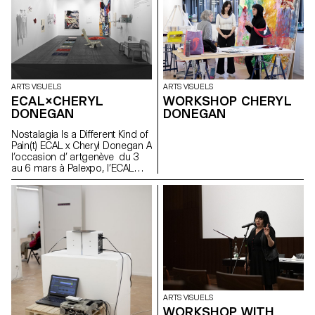
l’allergie est une erreur,
certaines substances non
nuisibles sont échangées
comme telles. DANS CE CAS
NON, C’ÉTAIT UN MESSAGE
CLAIR FLEURS ET PLANTES DE
LA LIBERTÉ
ARTS VISUELS
ARTS VISUELS
ECAL×CHERYL
WORKSHOP CHERYL
DONEGAN
DONEGAN
Nostalagia Is a Different Kind of
Pain(t) ECAL x Cheryl Donegan A
l’occasion d’ artgenève du 3
au 6 mars à Palexpo, l’ECAL
présente des projets
d’étudiant·e·s en Bachelor Arts
Visuels réalisés à l’occasion
d’un workshop avec l'artiste
américaine Cheryl Donegan .
Initié dans le cadre d'une
collaboration avec la Fondation
Art & Vie, dont la mission
s’articule autour du textile, cet
atelier avait pour objectif le
croisement entre les objets du
ARTS VISUELS
quotidien, la subversion des
WORKSHOP WITH
processus artisanaux et les