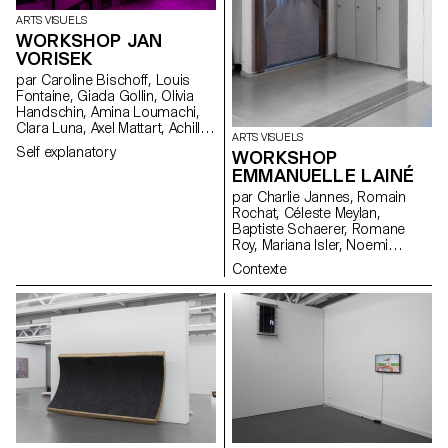
ARTS VISUELS
WORKSHOP JAN
VORISEK
par Caroline Bischoff, Louis
Fontaine, Giada Gollin, Olivia
Handschin, Amina Loumachi,
Clara Luna, Axel Mattart, Achille
ARTS VISUELS
Meier, Charlie Schär, Jamie
Self explanatory
WORKSHOP
Soria, Nayla Younes, Mayalène
EMMANUELLE LAINÉ
de Roquemaurel
par Charlie Jannes, Romain
Rochat, Céleste Meylan,
Baptiste Schaerer, Romane
Roy, Mariana Isler, Noemi
Leneman, Anna Kawahara, Tom
Contexte
Grbic, Julie Wuhrmann