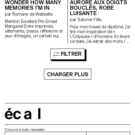
WONDER HOW MANY
AURORE AUX DOIGTS
MEMORIES I’M IN
BOUCLÉS, ROBE
LUISANTE
par Romane de Watteville
par Salomé Félix
Mention Excellent Prix Ernest
Manganel Entre imprimés,
Pour mon travail de diplôme, j’ai
vêtements, peaux, réflexions et
tiré mon inspiration de «
jeux d’images, un certain sujet
L’Odyssée » d’Homère. En lisant
revient, récurrent : le portrait. Il
ce texte, j’ai extrait des mots /
peut être le mien ou celui de
phrases qui me parlaient. Je
l’autre, c’est le point de vue qui
les ai ensuite mélangés et triés,
FILTRER
devient central, toujours à mi-
au hasard, par deux. J’ai pensé
chemin entre regardeur et
plusieurs pièces à partir de ces
regardé. Jouant avec humour
deux éléments en les traduisant
entre le vrai et le faux, la
d’une façon très littérale. Cela
CHARGER PLUS
peinture nous emmène à
crée des formes hybrides et
travers son jeu d’images et de
intrigantes.
décors dans différentes zones
picturales, toujours étroitement
liées à des espaces
d’émotions et de sensualité.
écal
S'inscrire à notre newsletter