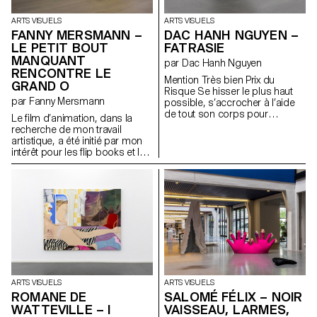
ARTS VISUELS
ARTS VISUELS
FANNY MERSMANN –
DAC HANH NGUYEN –
LE PETIT BOUT
FATRASIE
MANQUANT
par Dac Hanh Nguyen
RENCONTRE LE
Mention Très bien Prix du
GRAND O
Risque Se hisser le plus haut
par Fanny Mersmann
possible, s’accrocher à l’aide
de tout son corps pour
Le film d’animation, dans la
atteindre les recoins inexplorés
recherche de mon travail
d’un domaine habité.
artistique, a été initié par mon
intérêt pour les flip books et les
livres pour enfants dans le
contexte de l’histoire de l’art.
C’est en m’inspirant d’histoires
telles que « Les 2 carrés » d’El
Lissitzky et « L’Histoire de Lapin
Tur » de Niele Toroni que j’ai
décidé de travailler sur la
manière de raconter une
peinture ou une pratique de l’art
par le biais de l’histoire pour
enfant.
ARTS VISUELS
ARTS VISUELS
ROMANE DE
SALOMÉ FÉLIX – NOIR
WATTEVILLE – I
VAISSEAU, LARMES,