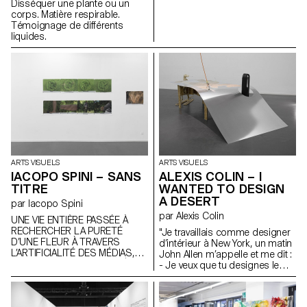
Disséquer une plante ou un
petite section transversale des
corps. Matière respirable.
plantes les plus communes de
Témoignage de différents
la région, un instantané du
liquides.
local. Ce sont les plantes que
l’on classerait normalement
dans la catégorie des
mauvaises herbes. Pourtant,
ces plantes avaient trouvé les
conditions dont elles avaient
besoin dans le conteneur. Elles
ont été amenées à l’intérieur,
replantées et préservées en
utilisant les mêmes forces que
les humains ont appris à
apprivoiser : l’abri, la lumière et
ARTS VISUELS
ARTS VISUELS
la nutrition. Qu’est-ce que vous
IACOPO SPINI – SANS
ALEXIS COLIN – I
attraperiez dans votre jardin?
TITRE
WANTED TO DESIGN
A DESERT
par Iacopo Spini
par Alexis Colin
UNE VIE ENTIÈRE PASSÉE À
RECHERCHER LA PURETÉ
"Je travaillais comme designer
D’UNE FLEUR À TRAVERS
d’intérieur à New York, un matin
L’ARTIFICIALITÉ DES MÉDIAS,
John Allen m’appelle et me dit :
MON CORPS COMPREND À
- Je veux que tu designes le
JUSTE TITRE QUE JE SUIS UN
désert "
HYPOCRITE ET PRODUIT DE
L’ENDURANCE en général,