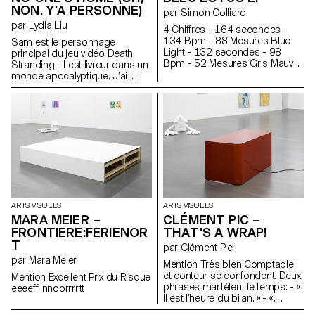
NON. Y'A PERSONNE)
par Simon Colliard
par Lydia Liu
4 Chiffres - 164 secondes -
134 Bpm - 88 Mesures Blue
Sam est le personnage
Light - 132 secondes - 98
principal du jeu vidéo Death
Bpm - 52 Mesures Gris Mauve
Stranding . Il est livreur dans un
- 158 secondes - 135 Bpm -
monde apocalyptique. J’ai
88 Mesures Summer Hit - 160
conduit Sam dans la montagne
secondes - 160 Bpm - 108
enneigée, et sous un abri, je l’ai
Mesures PRNFS - 217
endormi. Sam murmure de
Secondes - 84 Bpm - 76
temps en temps dans son
Mesures Rêve - 180 Secondes
sommeil. « Just a little longer... ».
- 115 Bpm - 88 Mesures
Parfois il respire fort. Sam dort
Argent - 175 Secondes - 85
toujours, mais BB se réveille
Bpm - 63 Mesures 1 syllabe =
souvent. Un orage gronde au
1 Ligne est une traduction de
loin... ailleurs, une échelle a
sept chansons en tableaux.
commencé à se détériorer. Il se
passe quelque chose, et pas
ARTS VISUELS
ARTS VISUELS
grand-chose, comme dans un
MARA MEIER –
CLÉMENT PIC –
aquarium.
FRONTIERE:FERIENOR
THAT'S A WRAP!
T
par Clément Pic
par Mara Meier
Mention Très bien Comptable
et conteur se confondent. Deux
Mention Excellent Prix du Risque
phrases martèlent le temps: - «
eeeeffiinnoorrrrtt
Il est l’heure du bilan. » - «
Objectifs non atteints. »