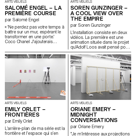
ARTS VISUELS
ARTS VISUELS
SALOMÉ ENGEL – LA
SOREN GUNZINGER –
PREMIÈRE COURSE
A COOL VIEW OVER
THE EMPIRE
par Salomé Engel
par Soren Gunzinger
« ‘Ne perdez pas votre temps à
battre sur un mur, espérant le
L’installation consiste en deux
transformer en une porte.'
vidéos. La première est une
Coco Chanel J’ajouterais
animation située dans le projet
seulement : 3 2 1 GO. »
qu’Adolf Loos avait pensé pour
Joséphine Baker, avec une
araignée espionne et critique.
La seconde illumine un store
par un court dialogue. Le travail
est concerné par des
questions de citation et de
voyeurisme, également d’effets
comiques et de retournements.
ARTS VISUELS
ARTS VISUELS
EMILY ORLET –
ORIANE EMERY –
FRONTIÈRES
MIDNIGHT
CONVERSATIONS
par Emily Orlet
par Oriane Emery
L’arrière-plan de ma série est la
frontière et l’espace qui s’en
"Je m’intéresse aux projections