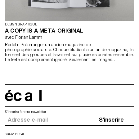
DESIGN GRAPHIQUE
A COPY IS A META-ORIGINAL
avec Florian Lamm
Redéfinir/réarranger un ancien magazine de
photographie socialiste. Chaque étudiant a un an de magazine, ils
forment des groupes et travaillent sur plusieurs années ensemble.
Le texte est complement ignoré. Seulement les images
réapparaissent. Elles sont utilisées d'une manière complètement
différente qu'avant: ce qui veut dire qu'elles doivent être
réarrangées, coupées, collées: faire quelque chose de nouveau,
qui sort du matériel donné. A la fin du workshop chaque étudiant a
un magazine agrafé de 40 pages. Ils sont ensuite tous reliés en
un livre.
écal
S'inscrire à notre newsletter
S'inscrire
Suivre l'ECAL