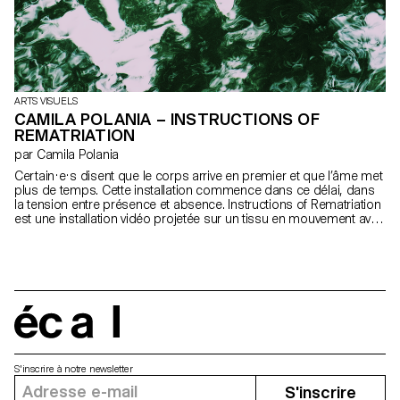
ARTS VISUELS
CAMILA POLANIA – INSTRUCTIONS OF
REMATRIATION
par Camila Polania
Certain·e·s disent que le corps arrive en premier et que l’âme met
plus de temps. Cette installation commence dans ce délai, dans
la tension entre présence et absence. Instructions of Rematriation
est une installation vidéo projetée sur un tissu en mouvement avec
le vent, une surface qui ne se stabilise jamais tout à fait. Devant,
des chaises blanches Rimax évoquent des espaces d’attente
quotidiens en Amérique latine: porches, patios, trottoirs. L’œuvre
suit le fil d’une seule journée, retraçant le lent retour au corps
après le déplacement. Par la vidéo, l’écriture, le textile et le son,
l’installation propose une forme de retour, non géopolitique, mais
personnel et ancestral: une reconnexion politique et spirituelle
écal
avec ce qui a été laissé derrière.
S'inscrire à notre newsletter
S'inscrire