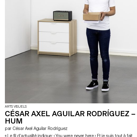
ARTS VISUELS
CÉSAR AXEL AGUILAR RODRÍGUEZ –
HUM
par César Axel Aguilar Rodríguez
« Le fil d’actualité indique: ‹ You were never here › Et je suis tout à fait