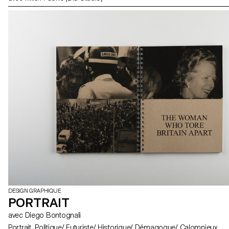
DESIGN GRAPHIQUE
PORTRAIT
avec Diego Bontognali
Portrait Politique/ Futuriste/ Historique/ Démagogue/ Calomnieux