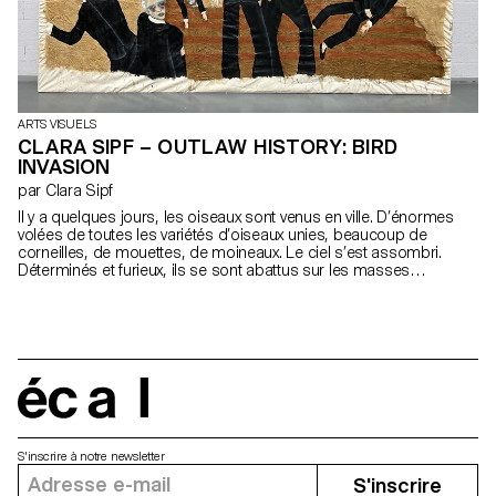
ARTS VISUELS
CLARA SIPF – OUTLAW HISTORY: BIRD
INVASION
par Clara Sipf
Il y a quelques jours, les oiseaux sont venus en ville. D’énormes
volées de toutes les variétés d’oiseaux unies, beaucoup de
corneilles, de mouettes, de moineaux. Le ciel s’est assombri.
Déterminés et furieux, ils se sont abattus sur les masses
paniquées. Ils picorent avidement la chair des corps vivants ; les
grands oiseaux les déchiquètent par lambeaux entiers. J’en ai vu
un que les pics, avec leurs mouvements rapides de martelage,
avaient soigneusement sectionné complètement le cou, y
compris les os de la colonne vertébrale, et la tête avait roulé avec
ennui le long d’une petite pente, rencontrant sa fin dans le fossé
au bord de la route.
écal
S'inscrire à notre newsletter
S'inscrire