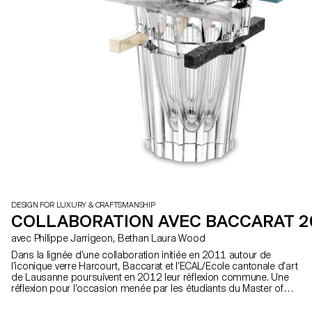
DESIGN FOR LUXURY & CRAFTSMANSHIP
COLLABORATION AVEC BACCARAT 2
avec Philippe Jarrigeon, Bethan Laura Wood
Dans la lignée d’une collaboration initiée en 2011 autour de
l’iconique verre Harcourt, Baccarat et l’ECAL/Ecole cantonale d’art
de Lausanne poursuivent en 2012 leur réflexion commune. Une
réflexion pour l’occasion menée par les étudiants du Master of
Advanced Studies in Design for Luxury and Craftsmanship, tous
réunis autour d’un même projet global, alliant design objet,