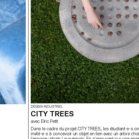
DESIGN INDUSTRIEL
CITY TREES
avec Elric Petit
Dans le cadre du projet CITY TREES, les étudiant·e·s on
invité·e·s à concevoir un objet en lien avec un arbre cho
l’espace urbain Lausannois. En s’appuyant sur une ap