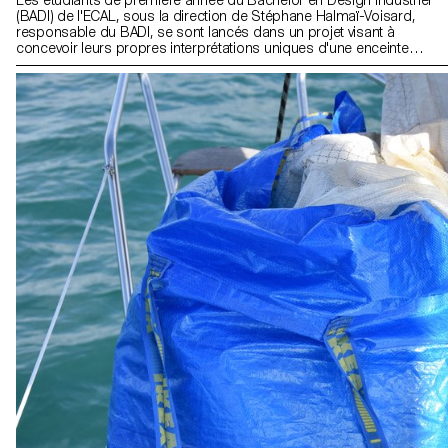
(BADI) de l'ECAL, sous la direction de Stéphane Halmaï-Voisard,
responsable du BADI, se sont lancés dans un projet visant à
concevoir leurs propres interprétations uniques d'une enceinte
Bluetooth. Ce projet a mis les étudiants au défi de travailler de
manière créative dans les contraintes d'un kit existant de
composants techniques, les incitant à explorer des approches
innovantes en termes de forme, de matérialité et de fonctionnalité.