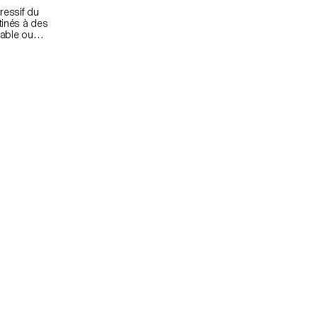
ressif du
tinés à des
table ou
jeu — en
ière, de la
xpressions