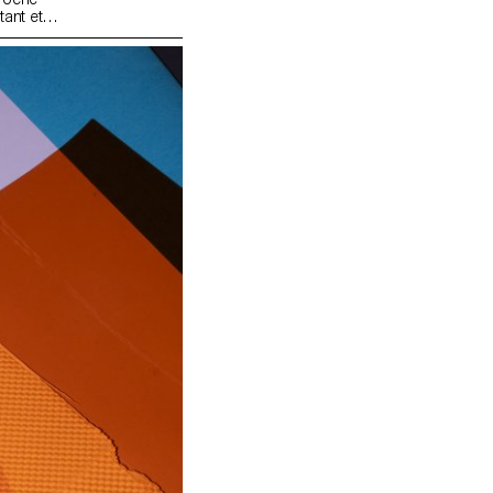
tant et
sible. Le
l tout en