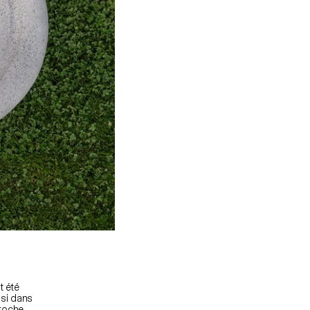
t été
isi dans
proche