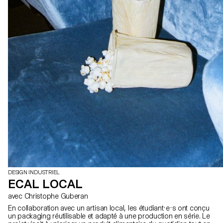
DESIGN INDUSTRIEL
ECAL LOCAL
avec Christophe Guberan
En collaboration avec un artisan local, les étudiant·e·s ont conçu
un packaging réutilisable et adapté à une production en série. Le