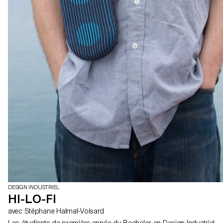
DESIGN INDUSTRIEL
HI-LO-FI
avec Stéphane Halmaï-Voisard
Les étudiants de première année du Bachelor en Design Industriel