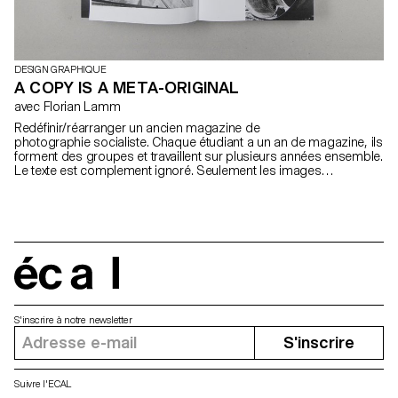
DESIGN GRAPHIQUE
A COPY IS A META-ORIGINAL
avec Florian Lamm
Redéfinir/réarranger un ancien magazine de
photographie socialiste. Chaque étudiant a un an de magazine, ils
forment des groupes et travaillent sur plusieurs années ensemble.
Le texte est complement ignoré. Seulement les images
réapparaissent. Elles sont utilisées d'une manière complètement
différente qu'avant: ce qui veut dire qu'elles doivent être
réarrangées, coupées, collées: faire quelque chose de nouveau,
qui sort du matériel donné. A la fin du workshop chaque étudiant a
un magazine agrafé de 40 pages. Ils sont ensuite tous reliés en
un livre.
écal
S'inscrire à notre newsletter
S'inscrire
Suivre l'ECAL