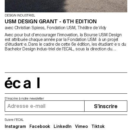
DESIGN INDUSTRIEL
USM DESIGN GRANT - 6TH EDITION
avec Christian Spiess, Fondation USM, Théâtre de Vidy
Avec pour but d’encourager l’innovation, la Bourse USM Design
est attribuée chaque année par la Fondation USM à un projet
d’étudiant·e. Dans le cadre de cette 6e édition, les étudiant·e·s du
Bachelor Design Indus-triel de l’ECAL, sous la direction du
designer suisse Christian Spiess, ont été invité·e·s à concevoir
les nouvelles assises pour la terrasse du Théâtre de Vidy -
Lausanne.
écal
S'inscrire à notre newsletter
S'inscrire
Suivre l'ECAL
Instagram
Facebook
LinkedIn
Vimeo
Tiktok