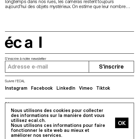
longtemps dans nos rues, les caméras restent toujours
aujourd’hui des objets mystérieux. On estime que leur nombre
dépassera le milliard d’ici l’année prochaine dans le monde et
pourtant leur design et ce qu’elles évoquent aux yeux de la
population n’a jamais été remis en question. Mon projet s’est
donc simplement articulé autour de la question suivante : à quoi
ressemble une caméra de surveillance destinée aux usagers de
l’espace public? hugo.paternostre@hotmail.com
https://www.hugopaternostre.com
écal
S'inscrire à notre newsletter
S'inscrire
Suivre l'ECAL
Instagram
Facebook
LinkedIn
Vimeo
Tiktok
Adresse
5, avenue du Temple, CH-1020 Renens
Nous utilisons des cookies pour collecter
des informations sur la manière dont vous
utilisez ecal.ch.
Nous utilisons ces informations pour faire
Tous droits réservés @2026
fonctionner le site web au mieux et
Contact
Impressum
Hub
Presse
améliorer nos services.