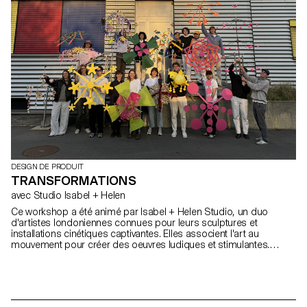
DESIGN DE PRODUIT
TRANSFORMATIONS
avec Studio Isabel + Helen
Ce workshop a été animé par Isabel + Helen Studio, un duo
d'artistes londoniennes connues pour leurs sculptures et
installations cinétiques captivantes. Elles associent l'art au
mouvement pour créer des oeuvres ludiques et stimulantes.
Pendant la semaine, elles ont guidé les étudiant.es à travers les
principes fondamentaux de la création de sculptures dynamiques
et en mouvement. En utilisant les mécanismes de parapluies, les
étudiant.es ont créé des feux d'artifice.