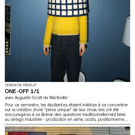
DESIGN DE PRODUIT
ONE-OFF 1/1
avec Augustin Scott de Martinville
Pour ce semestre, les étudiant.es étaient invité.es à se concentrer
sur la création d'une "pièce unique" de leur choix. Iels ont été
encouragé.es à se libérer des questions traditionnellement liées
au design industriel - production en série, coûts, positionnement
sur le marché, ect. Le projet s'est conclu par une vente aux
enchères lors du traditionnel Marché de Noël de l'ECAL.