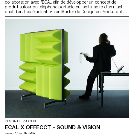
collaboration avec l'ECAL afin de développer un concept de
produit autour du téléphone portable qui soit inspiré d'un rituel
quotidien. Les étudiant·e·s en Master de Design de Produit ont été
invité·e·s à imaginer un outil innovant adapté aux habitudes
contemporaines. À travers des stroytelling créatifs, ces projets
conceptuels s’intéressent à la dimension humaine de la
technologie mobile: comment elle influence nos habitudes et
pourrait évoluer vers des formes plus intuitives et intégrées à nos
vies. Née d'un dialogue fertile entre pédagogie et industrie, cette
collaboration reflète l'approche expérimentale de l'ECAL où se
conjuguent design, pensée critique et forte sensibilité aux
technologies émergentes.
DESIGN DE PRODUIT
ECAL X OFFECCT - SOUND & VISION
avec Camille Blin