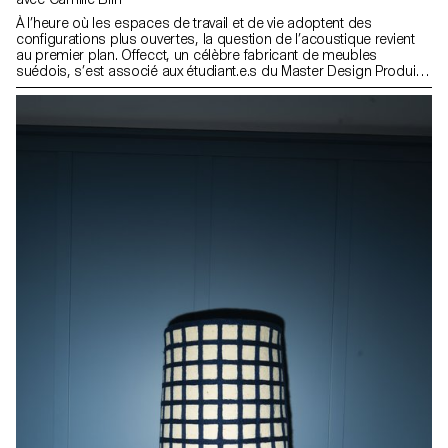
À l’heure où les espaces de travail et de vie adoptent des
configurations plus ouvertes, la question de l’acoustique revient
au premier plan. Offecct, un célèbre fabricant de meubles
suédois, s’est associé aux étudiant.e.s du Master Design Produit
de l’ECAL, sous la direction de Camille Blin, pour repenser la
cloison acoustique – un outil clé pour structurer nos
environnements autant que nos pensées. Présente dans l’ADN
d’Offecct depuis le début des années 2000, l’acoustique mérite
aujourd’hui une nouvelle lecture, qui interroge sa polyvalence et
son impact sur le bien-être au travail.