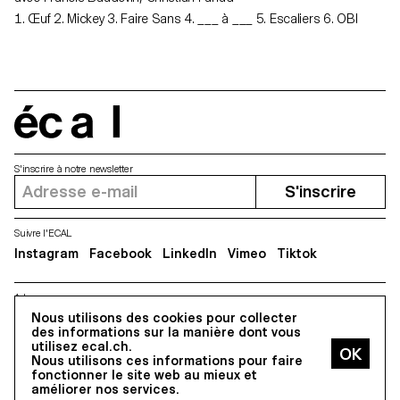
1. Œuf 2. Mickey 3. Faire Sans 4. ___ à ___ 5. Escaliers 6. OBI
écal
S'inscrire à notre newsletter
S'inscrire
Suivre l'ECAL
Instagram
Facebook
LinkedIn
Vimeo
Tiktok
Adresse
5, avenue du Temple, CH-1020 Renens
Nous utilisons des cookies pour collecter
des informations sur la manière dont vous
utilisez ecal.ch.
Nous utilisons ces informations pour faire
Tous droits réservés @2026
fonctionner le site web au mieux et
Contact
Impressum
Hub
Presse
améliorer nos services.