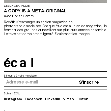
DESIGN GRAPHIQUE
A COPY IS A META-ORIGINAL
avec Florian Lamm
Redéfinir/réarranger un ancien magazine de
photographie socialiste. Chaque étudiant a un an de magazine, ils
forment des groupes et travaillent sur plusieurs années ensemble.
Le texte est complement ignoré. Seulement les images
réapparaissent. Elles sont utilisées d'une manière complètement
différente qu'avant: ce qui veut dire qu'elles doivent être
réarrangées, coupées, collées: faire quelque chose de nouveau,
qui sort du matériel donné. A la fin du workshop chaque étudiant a
un magazine agrafé de 40 pages. Ils sont ensuite tous reliés en
un livre.
écal
S'inscrire à notre newsletter
S'inscrire
Suivre l'ECAL
Instagram
Facebook
LinkedIn
Vimeo
Tiktok