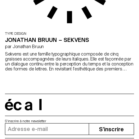
TYPE DESIGN
JONATHAN BRUUN – SEKVENS
par Jonathan Bruun
Sekvens est une famille typographique composée de cinq
graisses accompagnées de leurs italiques. Elle est façonnée par
un dialogue continu entre la perception du temps et la conception
des formes de lettres. En revisitant l’esthétique des premiers
caractères numériques et des linéales humanistes, Sekvens
équilibre une structure standardisée avec des détails subtils et
distinctifs. Elle évolue dans un registre familier, en assumant les
standards, les normes et les conventions, tout en interrogeant la
manière dont les connotations héritées de ces formes vieillissent
dans le paysage typographique contemporain. Dans cette dualité,
Sekvens se veut à la fois une documentation de tendances
écal
passées et une recherche de propositions nouvelles.
S'inscrire à notre newsletter
S'inscrire