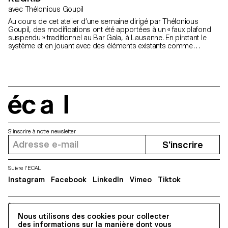
avec Thélonious Goupil
Au cours de cet atelier d’une semaine dirigé par Thélonious
Goupil, des modifications ont été apportées à un « faux plafond
suspendu » traditionnel au Bar Gala, à Lausanne. En piratant le
système et en jouant avec des éléments existants comme
l'éclairage ou les ventilateurs, le plafond désuet a été revitalisé
sans nécessiter une rénovation complète.
écal
S'inscrire à notre newsletter
S'inscrire
Suivre l'ECAL
Instagram
Facebook
LinkedIn
Vimeo
Tiktok
Adresse
Nous utilisons des cookies pour collecter
5, avenue du Temple, CH-1020 Renens
des informations sur la manière dont vous