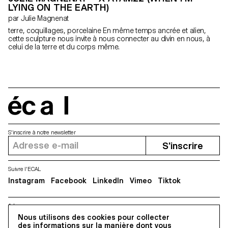
LYING ON THE EARTH)
par Julie Magnenat
terre, coquillages, porcelaine En même temps ancrée et alien,
cette sculpture nous invite à nous connecter au divin en nous, à
celui de la terre et du corps même.
écal
S'inscrire à notre newsletter
S'inscrire
Suivre l'ECAL
Instagram
Facebook
LinkedIn
Vimeo
Tiktok
Adresse
Nous utilisons des cookies pour collecter
5, avenue du Temple, CH-1020 Renens
des informations sur la manière dont vous