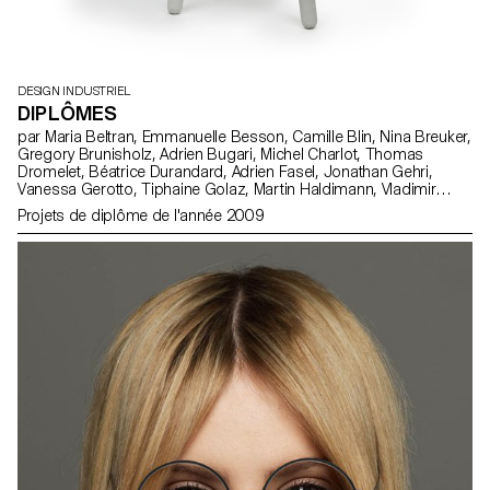
DESIGN INDUSTRIEL
DIPLÔMES
par Maria Beltran, Emmanuelle Besson, Camille Blin, Nina Breuker,
Gregory Brunisholz, Adrien Bugari, Michel Charlot, Thomas
Dromelet, Béatrice Durandard, Adrien Fasel, Jonathan Gehri,
Vanessa Gerotto, Tiphaine Golaz, Martin Haldimann, Vladimir
Jaccard, Michal Korolec, Laure Krayenbühl, Simon Lécureux,
Projets de diplôme de l'année 2009
Emmanuel Mbessé, Lisa Ochsenbein, Valérie Pache, Sofya Angel
Penedo, Julien Renault, Julien Rosina, Delphine Rumo, Valérie
Sauvin, Christian Spiess, Laurence Stoffel, Arnault Weber