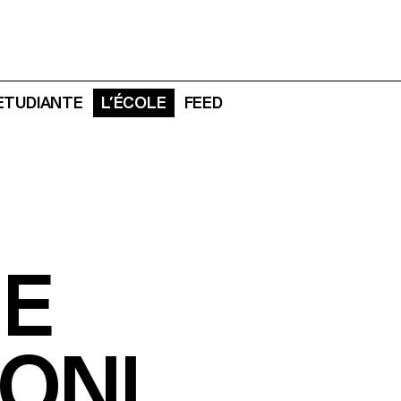
 ETUDIANTE
L’ÉCOLE
FEED
NE
ONI