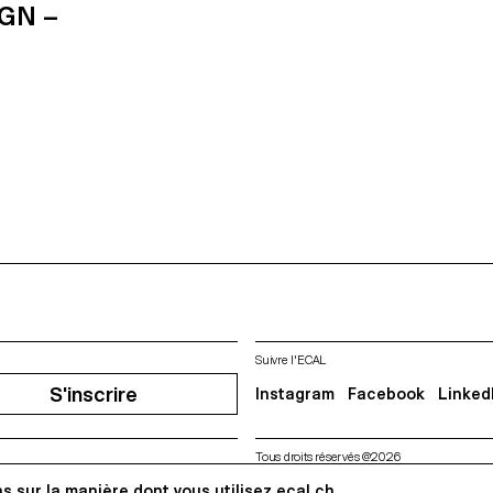
GN –
Suivre l'ECAL
S'inscrire
Instagram
Facebook
Linked
Tous droits réservés @2026
s sur la manière dont vous utilisez ecal.ch.
Contact
Impressum
Hub
Pre