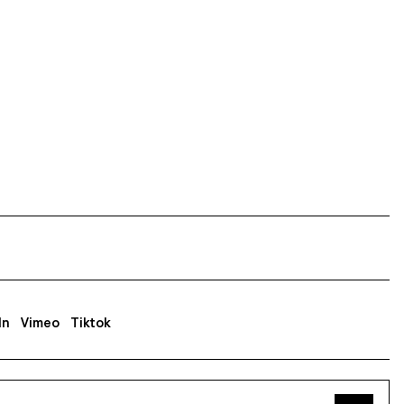
In
Vimeo
Tiktok
sse