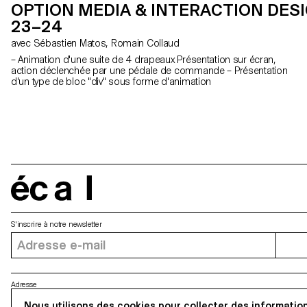
OPTION MEDIA & INTERACTION DESI
23–24
avec Sébastien Matos, Romain Collaud
– Animation d'une suite de 4 drapeaux Présentation sur écran,
action déclenchée par une pédale de commande – Présentation
d'un type de bloc "div" sous forme d'animation
écal
S'inscrire à notre newsletter
Adresse
Nous utilisons des cookies pour collecter des information
5, avenue du Temple, CH-1020 Renens