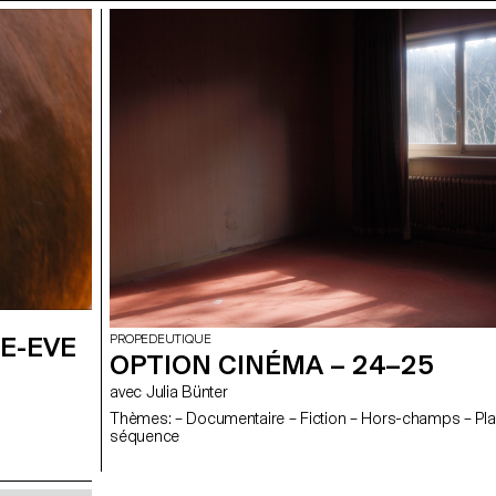
E-EVE
PROPEDEUTIQUE
OPTION CINÉMA – 24–25
avec Julia Bünter
Thèmes: – Documentaire – Fiction – Hors-champs – Pl
séquence