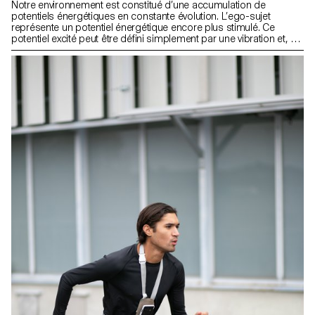
Notre environnement est constitué d’une accumulation de
potentiels énergétiques en constante évolution. L’ego-sujet
représente un potentiel énergétique encore plus stimulé. Ce
potentiel excité peut être défini simplement par une vibration et, si
plusieurs vibrations se rencontrent, cela conduit inévitablement à
des interférences. Ce projet vise à créer une installation interactive
dans laquelle le sujet devient plus ouvert et permettre à ce que le
rayonnement énergétique réagisse à l’environnement.
L’interférence du sujet avec son environnement est visualisée
métaphoriquement et, par son interactivité, fait référence à la
réflexion de l’ego. info@luca-gruber.de http://www.luca-gruber.de