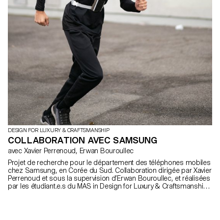
DESIGN FOR LUXURY & CRAFTSMANSHIP
COLLABORATION AVEC SAMSUNG
avec Xavier Perrenoud, Erwan Bouroullec
Projet de recherche pour le département des téléphones mobiles
chez Samsung, en Corée du Sud. Collaboration dirigée par Xavier
Perrenoud et sous la supervision d’Erwan Bouroullec, et réalisées
par les étudiant.e.s du MAS in Design for Luxury & Craftsmanship.
Le résultat a permis la réalisation d’un catalogue d’idées et
d’inspirations destiné aux équipes de la marque.