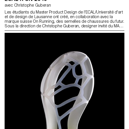
avec Christophe Guberan
Les étudiants du Master Product Design de l'ECAL/Université d'art
et de design de Lausanne ont créé, en collaboration avec la
marque suisse On Running, des semelles de chaussures du futur.
Sous la direction de Christophe Guberan, designer invité du MA
Product Design et avec le soutien de Thilo Alex Brunner,
responsable du design chez On, les étudiants ont exploré, dans
le contexte de l'année 2040, des concepts de semelles de
chaussures. Les résultats vont de l'exploration de l'utilisation de
nouveaux matériaux et processus à la réinterprétation et à la re-
contextualisation d'aspects courants du monde actuel, le tout
dans une optique de performance future. Un certain nombre de
conceptions ont été développées en prototypes élaborés et
exposés au nouveau siège de On à Zurich, en collaboration avec
les travaux d'autres étudiants du MA de l'ECAL en photographie et
en conception de caractères. Les concepts développés
comprennent ; Par Clemens Neureiter : REIMAGINER LA PLAQUE
DE CARBONE POUR LES CHAUSSURES DE COURSE A PIED
Poussant l'expression d'une semelle de chaussure à ses limites,
cette semelle en fibre de carbone joue avec l'élasticité et la
résistance de ce matériau hautement technique pour créer un
bon amorti et minimiser à la fois l'utilisation du matériau et le
poids.