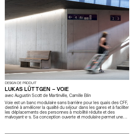
DESIGN DE PRODUIT
LUKAS LÜTTGEN – VOIE
avec Augustin Scott de Martinville, Camille Blin
Voie est un banc modulaire sans barrière pour les quais des CFF,
destiné à améliorer la qualité du séjour dans les gares et à faciliter
les déplacements des personnes à mobilité réduite et des
malvoyant·e·s. Sa conception ouverte et modulaire permet une
variété de configurations et vise à inviter les visiteur·euse·s à se
reposer et à faire des rencontres spontanées. Pour permettre
plus de verdure, des pots servent de lien entre les modules. Le