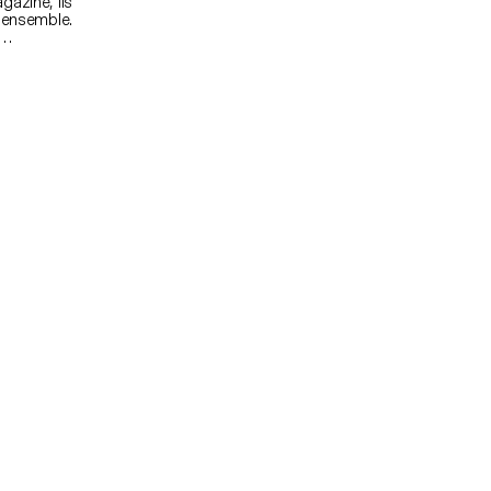
gazine, ils
s ensemble.
plètement
 nouveau,
 étudiant a
eliés en un