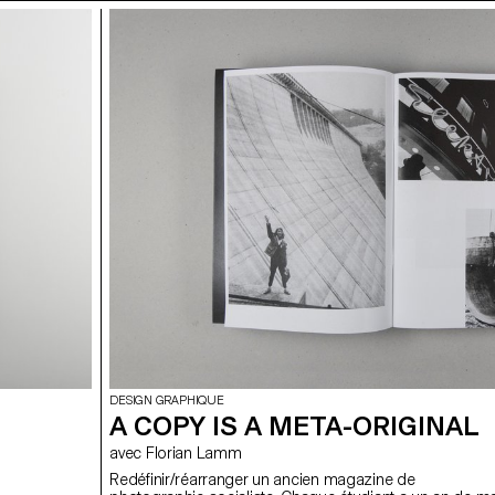
DESIGN GRAPHIQUE
A COPY IS A META-ORIGINAL
avec Florian Lamm
Redéfinir/réarranger un ancien magazine de