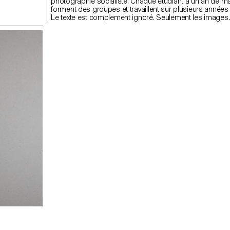
photographie socialiste. Chaque étudiant a un an de ma
forment des groupes et travaillent sur plusieurs année
Le texte est complement ignoré. Seulement les images
réapparaissent. Elles sont utilisées d'une manière com
différente qu'avant: ce qui veut dire qu'elles doivent être
réarrangées, coupées, collées: faire quelque chose de
qui sort du matériel donné. A la fin du workshop chaque
un magazine agrafé de 40 pages. Ils sont ensuite tous r
livre.